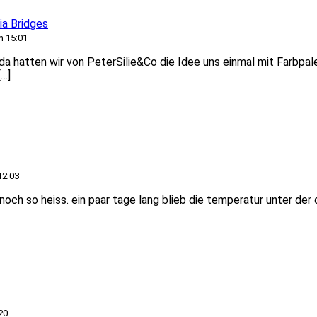
ia Bridges
m 15:01
 da hatten wir von PeterSilie&Co die Idee uns einmal mit Farbpal
[…]
12:03
och so heiss. ein paar tage lang blieb die temperatur unter der 
20