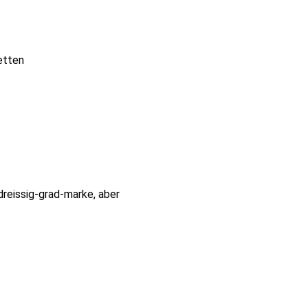
etten
dreissig-grad-marke, aber