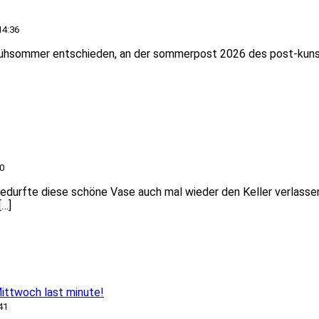
14:36
rühsommer entschieden, an der sommerpost 2026 des post-kuns
0
edurfte diese schöne Vase auch mal wieder den Keller verlassen
[…]
ttwoch last minute!
41