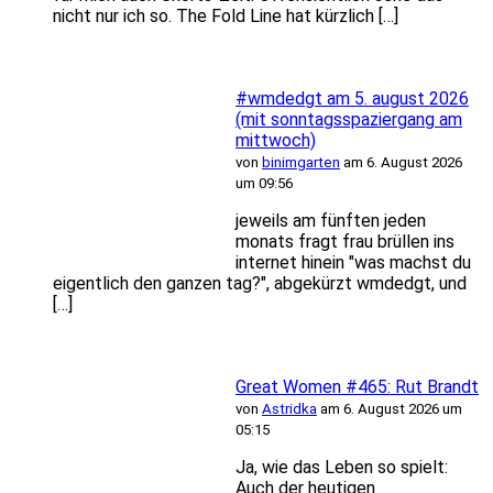
nicht nur ich so. The Fold Line hat kürzlich […]
#wmdedgt am 5. august 2026
(mit sonntagsspaziergang am
mittwoch)
von
binimgarten
am 6. August 2026
um 09:56
jeweils am fünften jeden
monats fragt frau brüllen ins
internet hinein "was machst du
eigentlich den ganzen tag?", abgekürzt wmdedgt, und
[…]
Great Women #465: Rut Brandt
von
Astridka
am 6. August 2026 um
05:15
Ja, wie das Leben so spielt:
Auch der heutigen