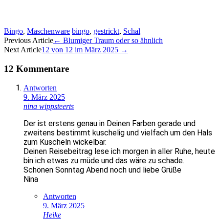
Bingo
,
Maschenware
bingo
,
gestrickt
,
Schal
Artikel-
Previous Article
←
Blumiger Traum oder so ähnlich
Next Article
12 von 12 im März 2025
→
Navigation
12 Kommentare
Antworten
9. März 2025
nina wippsteerts
Der ist erstens genau in Deinen Farben gerade und
zweitens bestimmt kuschelig und vielfach um den Hals
zum Kuscheln wickelbar.
Deinen Reisebeitrag lese ich morgen in aller Ruhe, heute
bin ich etwas zu müde und das wäre zu schade.
Schönen Sonntag Abend noch und liebe Grüße
Nina
Antworten
9. März 2025
Heike