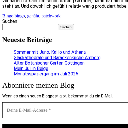
Wir haben tatsächlich schon Anfang Oktober, damit hat nicht n
steht an. Und obwohl ich gefühlt relativ wenig produziert habe
Bingo
bingo
,
genäht
,
patchwork
Suchen
Suchen
Neueste Beiträge
Sommer mit Juno, Kallio und Athena
Glaskathedrale und Barackenkirche Amberg
Alter Botanischer Garten Göttingen
Mein Juli in Beige
Monatsspaziergang im Juli 2026
Abonniere meinen Blog
Wenn es einen neuen Blogpost gibt, bekommst du ein E-Mail.