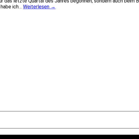
ur das letzte Quartal des Jahres begonnen, sondern auch beim BI
, habe ich…
Weiterlesen
→