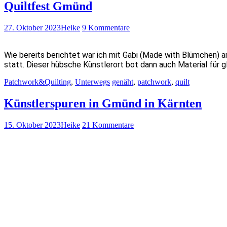
Quiltfest Gmünd
27. Oktober 2023
Heike
9 Kommentare
Wie bereits berichtet war ich mit Gabi (Made with Blümchen) 
statt. Dieser hübsche Künstlerort bot dann auch Material für
Patchwork&Quilting
,
Unterwegs
genäht
,
patchwork
,
quilt
Künstlerspuren in Gmünd in Kärnten
15. Oktober 2023
Heike
21 Kommentare