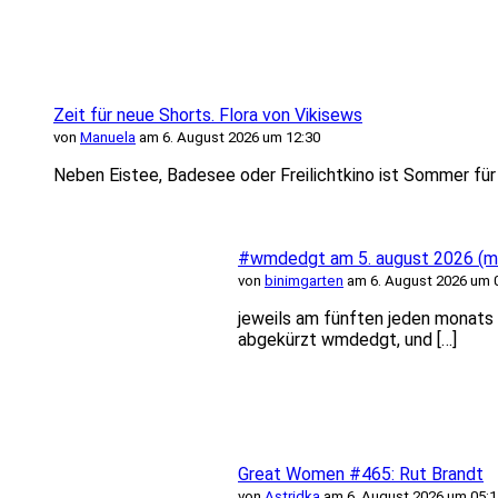
Zeit für neue Shorts. Flora von Vikisews
von
Manuela
am 6. August 2026 um 12:30
Neben Eistee, Badesee oder Freilichtkino ist Sommer für m
#wmdedgt am 5. august 2026 (mi
von
binimgarten
am 6. August 2026 um 
jeweils am fünften jeden monats f
abgekürzt wmdedgt, und […]
Great Women #465: Rut Brandt
von
Astridka
am 6. August 2026 um 05:1