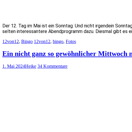
Der 12. Tag im Mai ist ein Sonntag. Und nicht irgendein Sonnta
selten interessantere Abendprogramm dazu. Diesmal gibt es e
12von12
,
Bingo
12von12
,
bingo
,
Fotos
Ein nicht ganz so gewöhnlicher Mittwoch 
1. Mai 2024
Heike
34 Kommentare