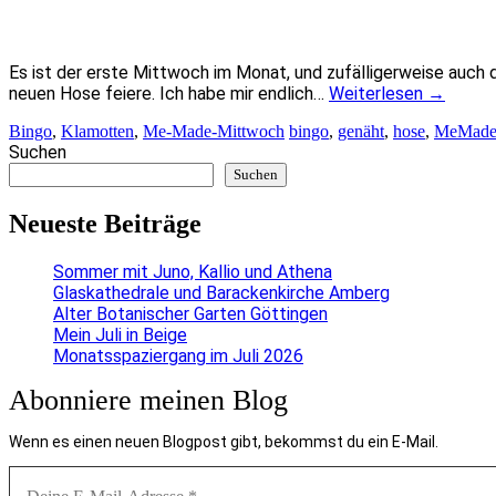
Es ist der erste Mittwoch im Monat, und zufälligerweise auch 
neuen Hose feiere. Ich habe mir endlich…
Weiterlesen
→
Bingo
,
Klamotten
,
Me-Made-Mittwoch
bingo
,
genäht
,
hose
,
MeMade
Suchen
Suchen
Neueste Beiträge
Sommer mit Juno, Kallio und Athena
Glaskathedrale und Barackenkirche Amberg
Alter Botanischer Garten Göttingen
Mein Juli in Beige
Monatsspaziergang im Juli 2026
Abonniere meinen Blog
Wenn es einen neuen Blogpost gibt, bekommst du ein E-Mail.