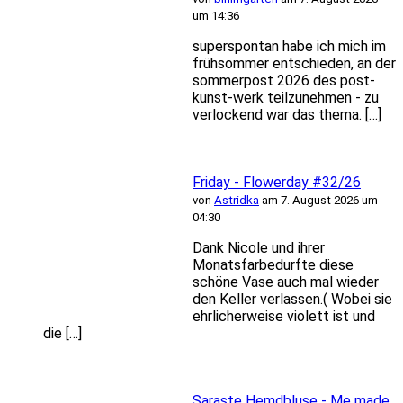
um 14:36
superspontan habe ich mich im
frühsommer entschieden, an der
sommerpost 2026 des post-
kunst-werk teilzunehmen - zu
verlockend war das thema. […]
Friday - Flowerday #32/26
von
Astridka
am 7. August 2026 um
04:30
Dank Nicole und ihrer
Monatsfarbedurfte diese
schöne Vase auch mal wieder
den Keller verlassen.( Wobei sie
ehrlicherweise violett ist und
die […]
Saraste Hemdbluse - Me made