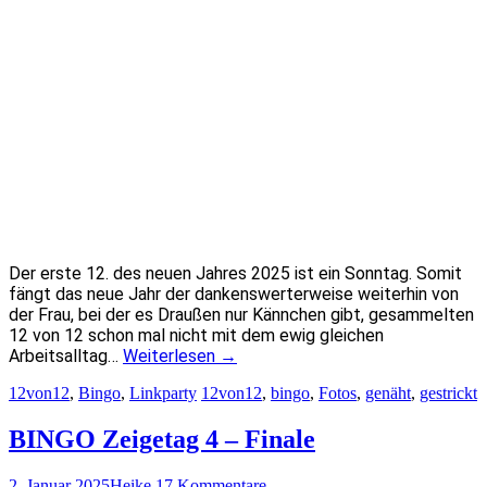
Der erste 12. des neuen Jahres 2025 ist ein Sonntag. Somit
fängt das neue Jahr der dankenswerterweise weiterhin von
der Frau, bei der es Draußen nur Kännchen gibt, gesammelten
12 von 12 schon mal nicht mit dem ewig gleichen
Arbeitsalltag…
Weiterlesen
→
12von12
,
Bingo
,
Linkparty
12von12
,
bingo
,
Fotos
,
genäht
,
gestrickt
BINGO Zeigetag 4 – Finale
2. Januar 2025
Heike
17 Kommentare