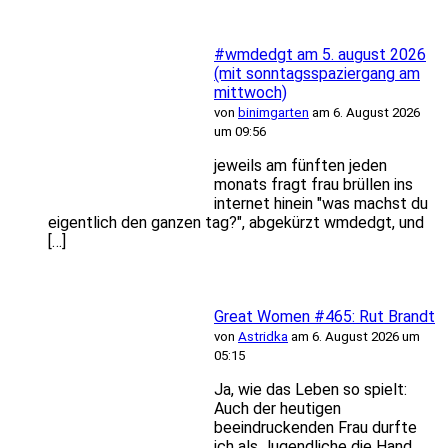
#wmdedgt am 5. august 2026
(mit sonntagsspaziergang am
mittwoch)
von
binimgarten
am 6. August 2026
um 09:56
jeweils am fünften jeden
monats fragt frau brüllen ins
internet hinein "was machst du
eigentlich den ganzen tag?", abgekürzt wmdedgt, und
[…]
Great Women #465: Rut Brandt
von
Astridka
am 6. August 2026 um
05:15
Ja, wie das Leben so spielt:
Auch der heutigen
beeindruckenden Frau durfte
ich als Jugendliche die Hand