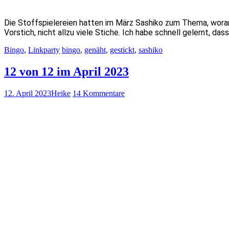
Die Stoffspielereien hatten im März Sashiko zum Thema, woran 
Vorstich, nicht allzu viele Stiche. Ich habe schnell gelernt, da
Bingo
,
Linkparty
bingo
,
genäht
,
gestickt
,
sashiko
12 von 12 im April 2023
12. April 2023
Heike
14 Kommentare