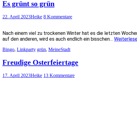
Es grünt so grün
22. April 2023
Heike
8 Kommentare
Nach einem viel zu trockenen Winter hat es die letzten Wochen 
auf den anderen, wird es auch endlich ein bisschen…
Weiterles
Bingo
,
Linkparty
grün
,
MeineStadt
Freudige Osterfeiertage
17. April 2023
Heike
13 Kommentare