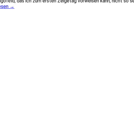
ngofeld, das ich zum ersten Zeigetag vorweisen kann, nicht so seh
esen
→