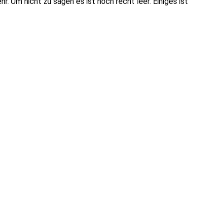
r. Um nicht zu sagen es ist noch recht leer. Einiges ist