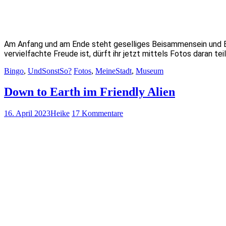
Am Anfang und am Ende steht geselliges Beisammensein und E
vervielfachte Freude ist, dürft ihr jetzt mittels Fotos daran
Bingo
,
UndSonstSo?
Fotos
,
MeineStadt
,
Museum
Down to Earth im Friendly Alien
16. April 2023
Heike
17 Kommentare