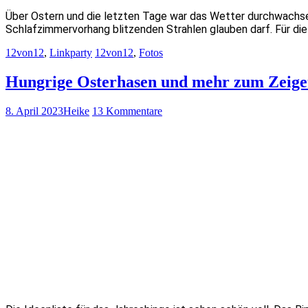
Über Ostern und die letzten Tage war das Wetter durchwachse
Schlafzimmervorhang blitzenden Strahlen glauben darf. Für di
12von12
,
Linkparty
12von12
,
Fotos
Hungrige Osterhasen und mehr zum Zeige
8. April 2023
Heike
13 Kommentare