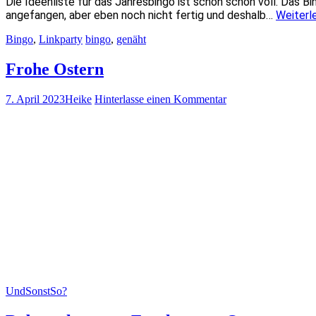
Die Ideenliste für das Jahresbingo ist schon schön voll. Das Bi
angefangen, aber eben noch nicht fertig und deshalb…
Weiterl
Bingo
,
Linkparty
bingo
,
genäht
Frohe Ostern
7. April 2023
Heike
Hinterlasse einen Kommentar
UndSonstSo?