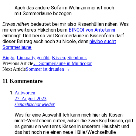
Auch das andere Sofa im Wohnzimmer ist noch
mit Sommerlaune bezogen.
Etwas nähen
bedeutet bei mir also Kissenhüllen nähen. Was
mir ein weiteres Häkchen beim
BINGO! von Antetanni
einbringt. Und bei so viel Sommerlaune in Kissenform darf
dieser Beitrag auch noch zu Nicole, denn
niwibo sucht
Sommerlaune
.
Bingo
,
Linkparty
genäht
,
Kissen
,
Siebdruck
Artikel-
Previous Article
←
Sommerlaune in Multicolor
Next Article
Sommer ist draußen
→
Navigation
11 Kommentare
Antworten
27. August 2023
sienaehtschonwieder
Was für eine Auswahl! Ich kann mich hier als Kissen-
nicht-Versteherin outen, außer die zwei Kopfkissen, gibt
es genau ein weiteres Kissen in unserem Haushalt und
das hat noch nie einen neue Hülle/Wechselhülle