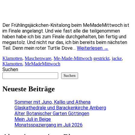
Der Frühlingsjäckchen-Knitalong beim MeMadeMittwoch ist
im Finale angelangt. Und wie fast alle die teilgenommen
haben habe ich bis zum Finale durchgehalten, bin fertig und
megastolz. Und nicht nur das, ich bin bereits beim nächsten
Teil. Denn mein roter Turtle Dove…
Weiterlesen
→
Klamotten
,
Maschenware
,
Me-Made-Mittwoch
gestrickt
,
jacke
,
Klamotten
,
MeMadeMittwoch
Suchen
Suchen
Neueste Beiträge
Sommer mit Juno, Kallio und Athena
Glaskathedrale und Barackenkirche Amberg
Alter Botanischer Garten Göttingen
Mein Juli in Beige
Monatsspaziergang im Juli 2026