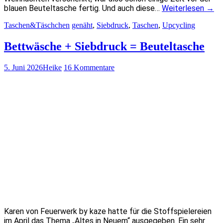
blauen Beuteltasche fertig. Und auch diese…
Weiterlesen
→
Taschen&Täschchen
genäht
,
Siebdruck
,
Taschen
,
Upcycling
Bettwäsche + Siebdruck = Beuteltasche
5. Juni 2026
Heike
16 Kommentare
Karen von Feuerwerk by kaze hatte für die Stoffspielereien
im April das Thema „Altes in Neuem“ ausgegeben. Ein sehr