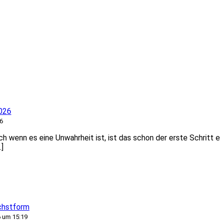
026
6
 wenn es eine Unwahrheit ist, ist das schon der erste Schritt e
…]
chstform
 um 15:19