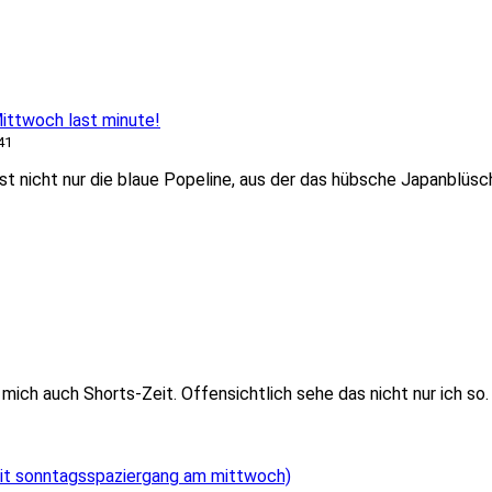
ttwoch last minute!
41
st nicht nur die blaue Popeline, aus der das hübsche Japanblüs
ich auch Shorts-Zeit. Offensichtlich sehe das nicht nur ich so. 
t sonntagsspaziergang am mittwoch)