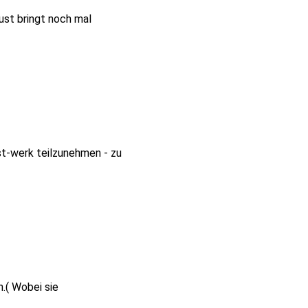
ust bringt noch mal
t-werk teilzunehmen - zu
.( Wobei sie