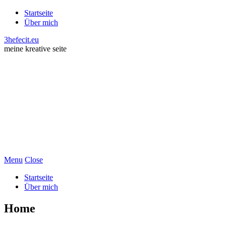
Startseite
Über mich
3hefecit.eu
meine kreative seite
Menu
Close
Startseite
Über mich
Home