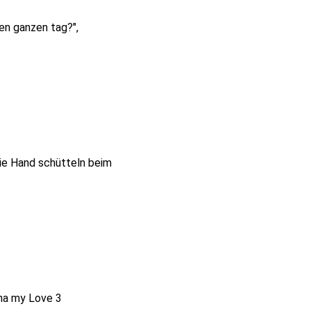
den ganzen tag?",
die Hand schütteln beim
nna my Love 3