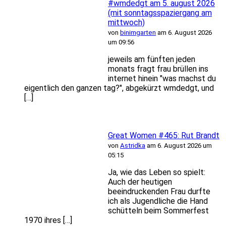
#wmdedgt am 5. august 2026
(mit sonntagsspaziergang am
mittwoch)
von
binimgarten
am 6. August 2026
um 09:56
jeweils am fünften jeden
monats fragt frau brüllen ins
internet hinein "was machst du
eigentlich den ganzen tag?", abgekürzt wmdedgt, und
[…]
Great Women #465: Rut Brandt
von
Astridka
am 6. August 2026 um
05:15
Ja, wie das Leben so spielt:
Auch der heutigen
beeindruckenden Frau durfte
ich als Jugendliche die Hand
schütteln beim Sommerfest
1970 ihres […]