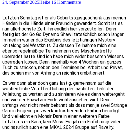
24. September 2025
Heike
16 Kommentare
Letzten Sonntag ist er als Geburtstgasgeschenk aus meinen
Händen in die Hände einer Freundin gewandert. Somit ist es
nun allerhöchste Zeit, ihn endlich hier vorzustellen. Denn
fertig ist der Go Go Dynamo Shawl tatsächlich schon länger.
Immerhin war er das Ergebnis des letztjährigen Mystery
Knitalong bei Westknits. Zu dessen Teilnahme mich eine
ebenso regelmäßige Teilnehmerin des Maschentreffs
überredet hatte. Und ich habe mich wider besseren Wissens
überreden lassen. Denn innerhalb von 4 Wochen ein ganzes
Tuch zu stricken, neben den Terminen bei Arbeit und Privat,
das schien mir von Anfang an reichlich ambitioniert.
Es war dann aber doch ganz lustig, gemeinsam auf die
wöchentliche Veröffentlichung des nächsten Teils der
Anleitung zu warten und zu sinnieren wie es denn weitergeht
und wie der Shawl am Ende wohl aussehen wird. Denn
anfangs war nicht mehr bekannt als dass man je zwei Stränge
Garn in Fingering in zwei kontrastierenden Farben benötigt.
Und vielleicht ein Mohair Dare in einer weiteren Farbe.
Letzteres ein Kann, kein Muss. Es gab ein Einführungsvideo
und natürlich auch eine MKAL 2024 Gruppe auf Ravelry.