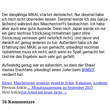
Der diesjährige MKAL startet demnächst. Nur diesmal habe
ich mich nicht überreden lassen. Diesmal werde ich das Ganze
lächelnd während des Maschentreffs beobachten. Ich habe
aber auch eine gute Ausrede. Denn nach Japan werde ich nur
ein ganz leichtes Strickzeug mitnehmen (ganz ohne
Strickzeug verreisen geht natürlich nicht). Und davor und
danach ist genug anderes zu tun. Außerdem habe ich die
Erfahrung des MKAL ja nun gemacht, unbedingt nochmal
teilnehmen muss ich nicht, auch wenn es Spaß gemacht hat.
Und mir das Ergebnis auch sehr gut gefällt.
Aufwändig genug war es außerdem, so dass der Shawl
meines Erachtens unbedingt einen
Joker
beim
BINGO!
verdient hat.
Bingo
,
Maschenware
gestrickt
,
gestrickt Schal
,
Knitalong
,
westknits
Artikel-
Previous Article
←
Monatsspaziergang im September 2025
Next Article
Zur Arbeit mit neuer Jacke
→
Navigation
16 Kommentare