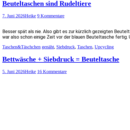
Beuteltaschen sind Rudeltiere
7. Juni 2026
Heike
9 Kommentare
Besser spät als nie. Also gibt es zur kürzlich gezeigten Beute
war also schon einige Zeit vor der blauen Beuteltasche fertig
Taschen&Täschchen
genäht
,
Siebdruck
,
Taschen
,
Upcycling
Bettwäsche + Siebdruck = Beuteltasche
5. Juni 2026
Heike
16 Kommentare