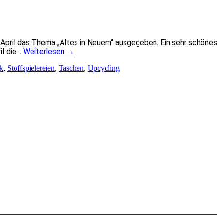
 April das Thema „Altes in Neuem“ ausgegeben. Ein sehr schönes
il die…
Weiterlesen
→
k
,
Stoffspielereien
,
Taschen
,
Upcycling