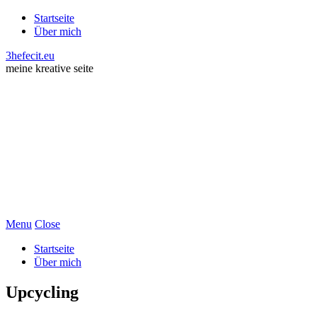
Startseite
Über mich
3hefecit.eu
meine kreative seite
Menu
Close
Startseite
Über mich
Upcycling