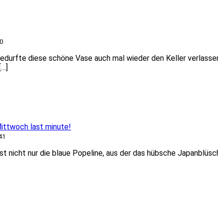
0
edurfte diese schöne Vase auch mal wieder den Keller verlassen
[…]
ttwoch last minute!
41
st nicht nur die blaue Popeline, aus der das hübsche Japanblüs