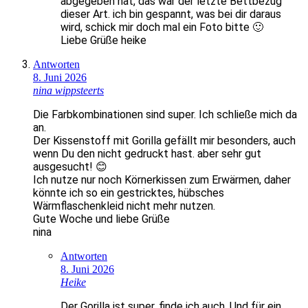
abgegeben hat, das war der letzte Bettbezug
dieser Art. ich bin gespannt, was bei dir daraus
wird, schick mir doch mal ein Foto bitte 🙂
Liebe Grüße heike
Antworten
8. Juni 2026
nina wippsteerts
Die Farbkombinationen sind super. Ich schließe mich da
an.
Der Kissenstoff mit Gorilla gefällt mir besonders, auch
wenn Du den nicht gedruckt hast. aber sehr gut
ausgesucht! 😊
Ich nutze nur noch Körnerkissen zum Erwärmen, daher
könnte ich so ein gestricktes, hübsches
Wärmflaschenkleid nicht mehr nutzen.
Gute Woche und liebe Grüße
nina
Antworten
8. Juni 2026
Heike
Der Gorilla ist super, finde ich auch. Und für ein