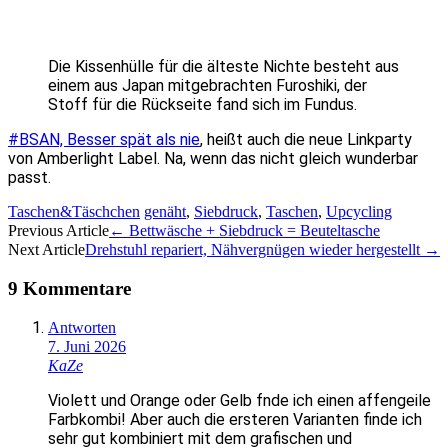
Die Kissenhülle für die älteste Nichte besteht aus
einem aus Japan mitgebrachten Furoshiki, der
Stoff für die Rückseite fand sich im Fundus.
#BSAN, Besser spät als nie
, heißt auch die neue Linkparty
von Amberlight Label. Na, wenn das nicht gleich wunderbar
passt.
Taschen&Täschchen
genäht
,
Siebdruck
,
Taschen
,
Upcycling
Artikel-
Previous Article
←
Bettwäsche + Siebdruck = Beuteltasche
Next Article
Drehstuhl repariert, Nähvergnügen wieder hergestellt
→
Navigation
9 Kommentare
Antworten
7. Juni 2026
KaZe
Violett und Orange oder Gelb fnde ich einen affengeile
Farbkombi! Aber auch die ersteren Varianten finde ich
sehr gut kombiniert mit dem grafischen und