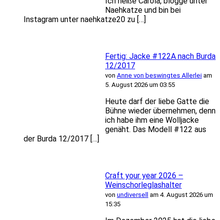
Ich heiße Carola, blogge unter
Naehkatze und bin bei
Instagram unter naehkatze20 zu […]
Fertig: Jacke #122A nach Burda
12/2017
von
Anne von beswingtes Allerlei
am
5. August 2026 um 03:55
Heute darf der liebe Gatte die
Bühne wieder übernehmen, denn
ich habe ihm eine Wolljacke
genäht. Das Modell #122 aus
der Burda 12/2017 […]
Craft your year 2026 –
Weinschorleglashalter
von
undiversell
am 4. August 2026 um
15:35