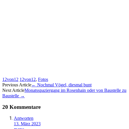
12von12
12von12
,
Fotos
Artikel-
Previous Article
←
Nochmal Vögel, diesmal bunt
Next Article
Monatsspaziergang im Rosenhain oder von Baustelle zu
Navigation
Baustelle
→
20 Kommentare
Antworten
13. März 2023