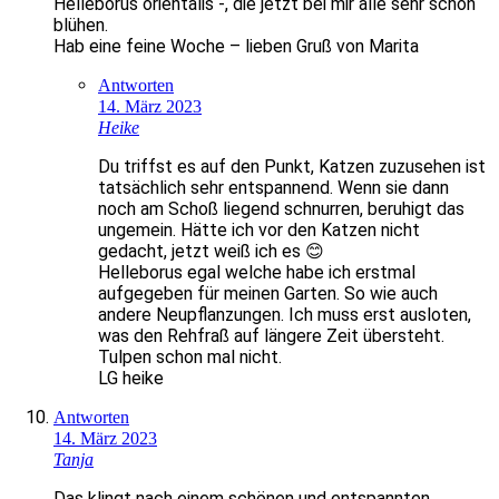
Helleborus orientalis -, die jetzt bei mir alle sehr schön
blühen.
Hab eine feine Woche – lieben Gruß von Marita
Antworten
14. März 2023
Heike
Du triffst es auf den Punkt, Katzen zuzusehen ist
tatsächlich sehr entspannend. Wenn sie dann
noch am Schoß liegend schnurren, beruhigt das
ungemein. Hätte ich vor den Katzen nicht
gedacht, jetzt weiß ich es 😊
Helleborus egal welche habe ich erstmal
aufgegeben für meinen Garten. So wie auch
andere Neupflanzungen. Ich muss erst ausloten,
was den Rehfraß auf längere Zeit übersteht.
Tulpen schon mal nicht.
LG heike
Antworten
14. März 2023
Tanja
Das klingt nach einem schönen und entspannten