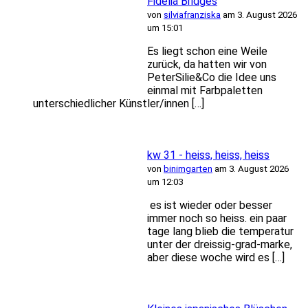
Fidelia Bridges
von
silviafranziska
am 3. August 2026
um 15:01
Es liegt schon eine Weile
zurück, da hatten wir von
PeterSilie&Co die Idee uns
einmal mit Farbpaletten
unterschiedlicher Künstler/innen […]
kw 31 - heiss, heiss, heiss
von
binimgarten
am 3. August 2026
um 12:03
es ist wieder oder besser
immer noch so heiss. ein paar
tage lang blieb die temperatur
unter der dreissig-grad-marke,
aber diese woche wird es […]