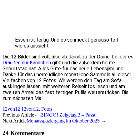
Essen ist fertig. Und es schmeckt genauso toll
wie es aussieht.
Die 12 Bilder sind voll, also ab damit zu der Dame, bei der es
Draußen nur Kännchen
gibt und die außerdem heute
Geburtstag hat. Alles Gute für das neue Lebensjahr und
Danke für das unermüdliche monatliche Sammeln all dieser
Vielfachen von 12 Fotos. Wir werden den Tag am Sofa
ausklingen lassen, mit weiteren Reiseinfos lesen und am
zweiten Ärmel des fast fertigen Pullis weiterstricken. Bis
zum nächsten Mal.
12von12
12von12
,
Fotos
Artikel-
Previous Article
←
BINGO! Zeigetag 3 – Passt
Next Article
Monatsspaziergang im Oktober 2025
→
Navigation
24 Kommentare