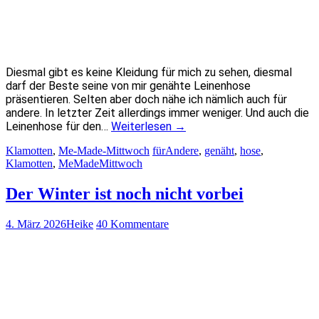
Diesmal gibt es keine Kleidung für mich zu sehen, diesmal
darf der Beste seine von mir genähte Leinenhose
präsentieren. Selten aber doch nähe ich nämlich auch für
andere. In letzter Zeit allerdings immer weniger. Und auch die
Leinenhose für den…
Weiterlesen
→
Klamotten
,
Me-Made-Mittwoch
fürAndere
,
genäht
,
hose
,
Klamotten
,
MeMadeMittwoch
Der Winter ist noch nicht vorbei
4. März 2026
Heike
40 Kommentare