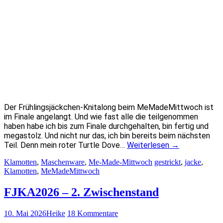
Der Frühlingsjäckchen-Knitalong beim MeMadeMittwoch ist
im Finale angelangt. Und wie fast alle die teilgenommen
haben habe ich bis zum Finale durchgehalten, bin fertig und
megastolz. Und nicht nur das, ich bin bereits beim nächsten
Teil. Denn mein roter Turtle Dove…
Weiterlesen
→
Klamotten
,
Maschenware
,
Me-Made-Mittwoch
gestrickt
,
jacke
,
Klamotten
,
MeMadeMittwoch
FJKA2026 – 2. Zwischenstand
10. Mai 2026
Heike
18 Kommentare