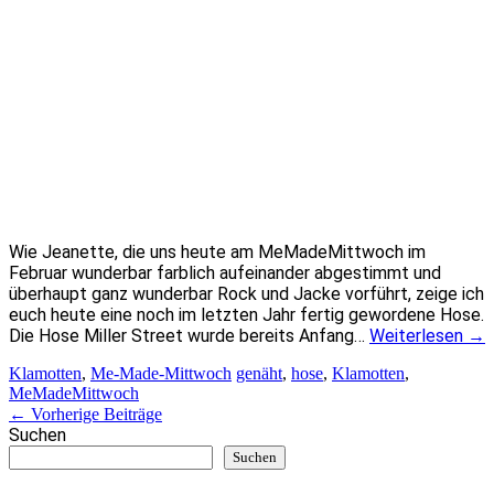
Wie Jeanette, die uns heute am MeMadeMittwoch im
Februar wunderbar farblich aufeinander abgestimmt und
überhaupt ganz wunderbar Rock und Jacke vorführt, zeige ich
euch heute eine noch im letzten Jahr fertig gewordene Hose.
Die Hose Miller Street wurde bereits Anfang…
Weiterlesen
→
Klamotten
,
Me-Made-Mittwoch
genäht
,
hose
,
Klamotten
,
MeMadeMittwoch
Artikel-
←
Vorherige Beiträge
Suchen
Navigation
Suchen