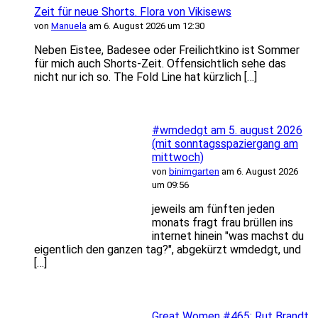
Zeit für neue Shorts. Flora von Vikisews
von
Manuela
am 6. August 2026 um 12:30
Neben Eistee, Badesee oder Freilichtkino ist Sommer
für mich auch Shorts-Zeit. Offensichtlich sehe das
nicht nur ich so. The Fold Line hat kürzlich […]
#wmdedgt am 5. august 2026
(mit sonntagsspaziergang am
mittwoch)
von
binimgarten
am 6. August 2026
um 09:56
jeweils am fünften jeden
monats fragt frau brüllen ins
internet hinein "was machst du
eigentlich den ganzen tag?", abgekürzt wmdedgt, und
[…]
Great Women #465: Rut Brandt