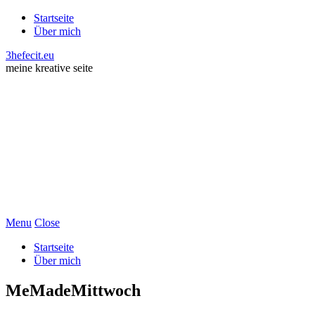
Startseite
Über mich
3hefecit.eu
meine kreative seite
Menu
Close
Startseite
Über mich
MeMadeMittwoch