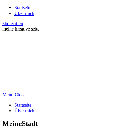
Startseite
Über mich
3hefecit.eu
meine kreative seite
Menu
Close
Startseite
Über mich
MeineStadt