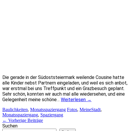
Die gerade in der Südoststeiermark weilende Cousine hatte
alle Kinder nebst Partnern eingeladen, und weil es sich anbot,
war erstmal bei uns Treffpunkt und ein Grazbesuch geplant.
Sehr schön, konnten wir auch mal alle wiedersehen, und eine
Gelegenheit meine schöne…
Weiterlesen
→
Baulichkeiten
,
Monatsspaziergang
Fotos
,
MeineStadt
,
Monatsspaziergang
,
Spaziergang
Artikel-
←
Vorherige Beiträge
Suchen
Navigation