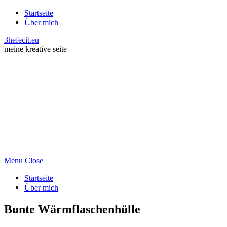
Startseite
Über mich
3hefecit.eu
meine kreative seite
Menu
Close
Startseite
Über mich
Bunte Wärmflaschenhülle