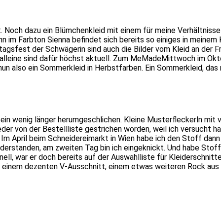
t. Noch dazu ein Blümchenkleid mit einem für meine Verhältnisse 
nn im Farbton Sienna befindet sich bereits so einiges in meinem
stagsfest der Schwägerin sind auch die Bilder vom Kleid an der 
id alleine sind dafür höchst aktuell. Zum MeMadeMittwoch im Okt
nun also ein Sommerkleid in Herbstfarben. Ein Sommerkleid, da
ein wenig länger herumgeschlichen. Kleine Musterfleckerln mit 
der von der Bestellliste gestrichen worden, weil ich versucht ha
 Im April beim Schneidereimarkt in Wien habe ich den Stoff dann
iderstanden, am zweiten Tag bin ich eingeknickt. Und habe Stoff
ell, war er doch bereits auf der Auswahlliste für Kleiderschnit
t einem dezenten V-Ausschnitt, einem etwas weiteren Rock aus 