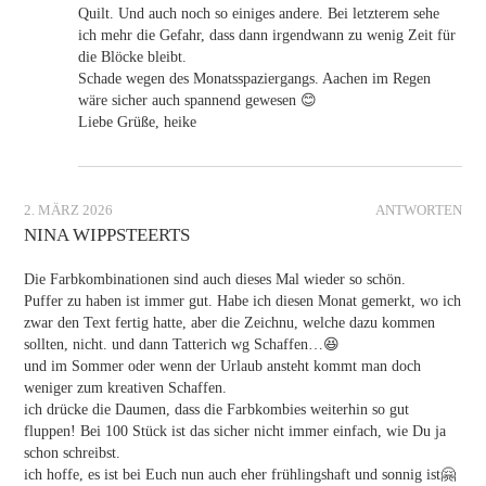
Quilt. Und auch noch so einiges andere. Bei letzterem sehe
ich mehr die Gefahr, dass dann irgendwann zu wenig Zeit für
die Blöcke bleibt.
Schade wegen des Monatsspaziergangs. Aachen im Regen
wäre sicher auch spannend gewesen 😊
Liebe Grüße, heike
2. MÄRZ 2026
ANTWORTEN
NINA WIPPSTEERTS
Die Farbkombinationen sind auch dieses Mal wieder so schön.
Puffer zu haben ist immer gut. Habe ich diesen Monat gemerkt, wo ich
zwar den Text fertig hatte, aber die Zeichnu, welche dazu kommen
sollten, nicht. und dann Tatterich wg Schaffen…😆
und im Sommer oder wenn der Urlaub ansteht kommt man doch
weniger zum kreativen Schaffen.
ich drücke die Daumen, dass die Farbkombies weiterhin so gut
fluppen! Bei 100 Stück ist das sicher nicht immer einfach, wie Du ja
schon schreibst.
ich hoffe, es ist bei Euch nun auch eher frühlingshaft und sonnig ist🤗