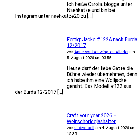
Ich heiße Carola, blogge unter
Naehkatze und bin bei
Instagram unter naehkatze20 zu […]
Fertig: Jacke #122A nach Burda
12/2017
von
Anne von beswingtes Allerlei
am
5. August 2026 um 03:55
Heute darf der liebe Gatte die
Bühne wieder übernehmen, denn
ich habe ihm eine Wolljacke
genäht. Das Modell #122 aus
der Burda 12/2017 […]
Craft your year 2026 –
Weinschorleglashalter
von
undiversell
am 4. August 2026 um
15:35