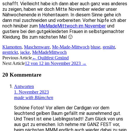
schafft. Vielleicht habe ich dann aber auch ganz was anderes
zu zeigen, haben wir doch Mitte November wieder unser
Nähwochenende in Hohentauern. In diesem Sinne gehe ich
dann mal zuschneiden und vorbereiten. Vorher hüpfe ich aber
noch hinüber zum
MeMadeMittwoch im November
und
gustiere bei den gutgekleideten Frauen in selbstgemachter
Kleidung. Bis zum nächsten Mal 🙂
Klamotten
,
Maschenware
,
Me-Made-Mittwoch
bluse
,
genäht
,
gestrickt
,
jacke
,
MeMadeMittwoch
Artikel-
Previous Article
←
Quiltfest Gmünd
Next Article
12 von 12 im November 2023
→
Navigation
20 Kommentare
Antworten
1. November 2023
made with Blümchen
Schöne Fotos! Vor allem der Cardigan vor dem
leuchtend gelben Baum gefällt mir ausnehmend gut.
Und Triest ist eine Lieblingsstadt! Zum Glück von uns
aus gut zu erreichen. Ich nehme mir GANZ FEST vor,
beim nächsten MMM endlich auch wieder dabei zu sein.