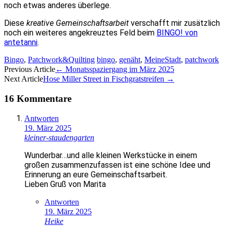
noch etwas anderes überlege.
Diese
kreative Gemeinschaftsarbeit
verschafft mir zusätzlich
noch ein weiteres angekreuztes Feld beim
BINGO! von
antetanni
.
Bingo
,
Patchwork&Quilting
bingo
,
genäht
,
MeineStadt
,
patchwork
Artikel-
Previous Article
←
Monatsspaziergang im März 2025
Next Article
Hose Miller Street in Fischgratstreifen
→
Navigation
16 Kommentare
Antworten
19. März 2025
kleiner-staudengarten
Wunderbar…und alle kleinen Werkstücke in einem
großen zusammenzufassen ist eine schöne Idee und
Erinnerung an eure Gemeinschaftsarbeit.
Lieben Gruß von Marita
Antworten
19. März 2025
Heike