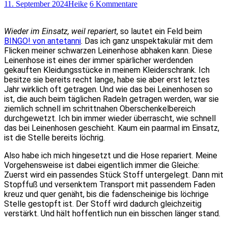
11. September 2024
Heike
6 Kommentare
Wieder im Einsatz, weil repariert
, so lautet ein Feld beim
BINGO! von antetanni
. Das ich ganz unspektakulär mit dem
Flicken meiner schwarzen Leinenhose abhaken kann. Diese
Leinenhose ist eines der immer spärlicher werdenden
gekauften Kleidungsstücke in meinem Kleiderschrank. Ich
besitze sie bereits recht lange, habe sie aber erst letztes
Jahr wirklich oft getragen. Und wie das bei Leinenhosen so
ist, die auch beim täglichen Radeln getragen werden, war sie
ziemlich schnell im schrittnahen Oberschenkelbereich
durchgewetzt. Ich bin immer wieder überrascht, wie schnell
das bei Leinenhosen geschieht. Kaum ein paarmal im Einsatz,
ist die Stelle bereits löchrig.
Also habe ich mich hingesetzt und die Hose repariert. Meine
Vorgehensweise ist dabei eigentlich immer die Gleiche:
Zuerst wird ein passendes Stück Stoff untergelegt. Dann mit
Stopffuß und versenktem Transport mit passendem Faden
kreuz und quer genäht, bis die fadenscheinige bis löchrige
Stelle gestopft ist. Der Stoff wird dadurch gleichzeitig
verstärkt. Und hält hoffentlich nun ein bisschen länger stand.