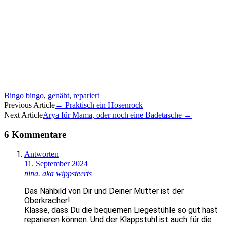
Bingo
bingo
,
genäht
,
repariert
Artikel-
Previous Article
←
Praktisch ein Hosenrock
Next Article
Arya für Mama, oder noch eine Badetasche
→
Navigation
6 Kommentare
Antworten
11. September 2024
nina. aka wippsteerts
Das Nähbild von Dir und Deiner Mutter ist der
Oberkracher!
Klasse, dass Du die bequemen Liegestühle so gut hast
reparieren können. Und der Klappstuhl ist auch für die