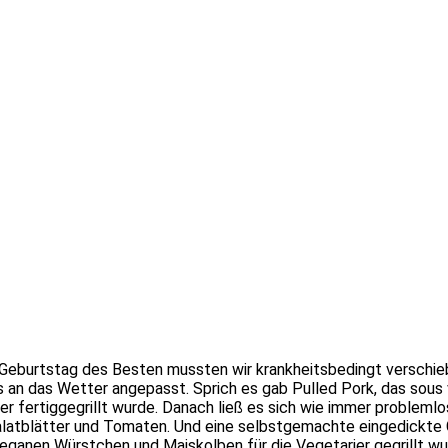
eburtstag des Besten mussten wir krankheitsbedingt verschieb
s an das Wetter angepasst. Sprich es gab Pulled Pork, das sou
fertiggegrillt wurde. Danach ließ es sich wie immer problemlos 
tblätter und Tomaten. Und eine selbstgemachte eingedickte Gri
eganen Würstchen und Maiskolben für die Vegetarier gegrillt wu