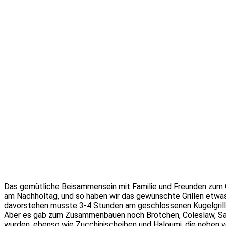
Das gemütliche Beisammensein mit Familie und Freunden zum G
am Nachholtag, und so haben wir das gewünschte Grillen etwa
davorstehen musste 3-4 Stunden am geschlossenen Kugelgriller 
Aber es gab zum Zusammenbauen noch Brötchen, Coleslaw, Sala
wurden, ebenso wie Zucchinischeiben und Haloumi, die neben v