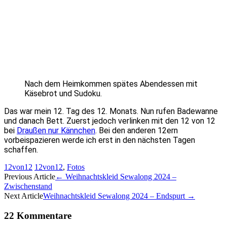
Nach dem Heimkommen spätes Abendessen mit
Käsebrot und Sudoku.
Das war mein 12. Tag des 12. Monats. Nun rufen Badewanne
und danach Bett. Zuerst jedoch verlinken mit den 12 von 12
bei
Draußen nur Kännchen
. Bei den anderen 12ern
vorbeispazieren werde ich erst in den nächsten Tagen
schaffen.
12von12
12von12
,
Fotos
Artikel-
Previous Article
←
Weihnachtskleid Sewalong 2024 –
Zwischenstand
Navigation
Next Article
Weihnachtskleid Sewalong 2024 – Endspurt
→
22 Kommentare