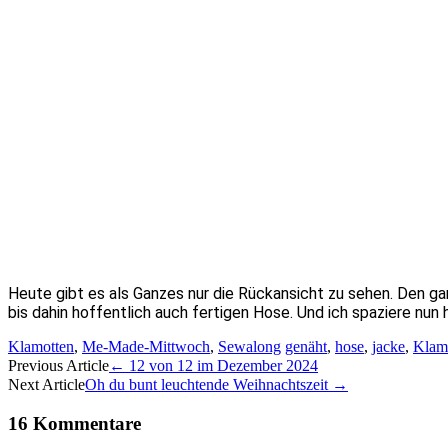
Heute gibt es als Ganzes nur die Rückansicht zu sehen. Den ga
bis dahin hoffentlich auch fertigen Hose. Und ich spaziere nun
Klamotten
,
Me-Made-Mittwoch
,
Sewalong
genäht
,
hose
,
jacke
,
Klam
Artikel-
Previous Article
←
12 von 12 im Dezember 2024
Next Article
Oh du bunt leuchtende Weihnachtszeit
→
Navigation
16 Kommentare