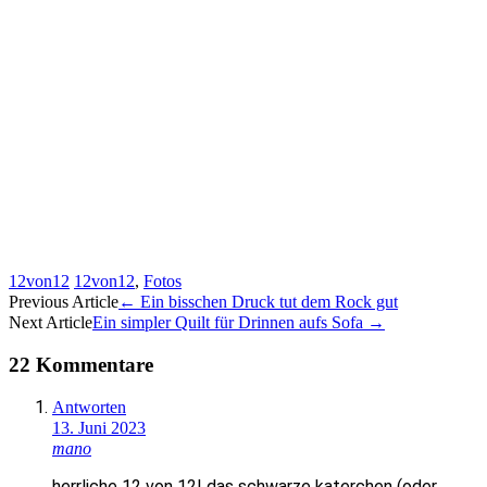
12von12
12von12
,
Fotos
Artikel-
Previous Article
←
Ein bisschen Druck tut dem Rock gut
Next Article
Ein simpler Quilt für Drinnen aufs Sofa
→
Navigation
22 Kommentare
Antworten
13. Juni 2023
mano
herrliche 12 von 12! das schwarze katerchen (oder