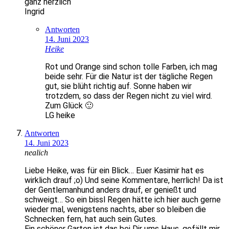
ganz herzlich
Ingrid
Antworten
14. Juni 2023
Heike
Rot und Orange sind schon tolle Farben, ich mag
beide sehr. Für die Natur ist der tägliche Regen
gut, sie blüht richtig auf. Sonne haben wir
trotzdem, so dass der Regen nicht zu viel wird.
Zum Glück 🙂
LG heike
Antworten
14. Juni 2023
nealich
Liebe Heike, was für ein Blick… Euer Kasimir hat es
wirklich drauf ;o) Und seine Kommentare, herrlich! Da ist
der Gentlemanhund anders drauf, er genießt und
schweigt… So ein bissl Regen hätte ich hier auch gerne
wieder mal, wenigstens nachts, aber so bleiben die
Schnecken fern, hat auch sein Gutes.
Ein schöner Garten ist das bei Dir ums Haus, gefällt mir