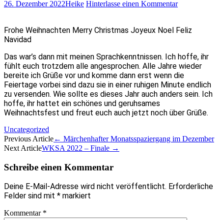
26. Dezember 2022
Heike
Hinterlasse einen Kommentar
Frohe Weihnachten Merry Christmas Joyeux Noel Feliz
Navidad
Das war’s dann mit meinen Sprachkenntnissen. Ich hoffe, ihr
fühlt euch trotzdem alle angesprochen. Alle Jahre wieder
bereite ich Grüße vor und komme dann erst wenn die
Feiertage vorbei sind dazu sie in einer ruhigen Minute endlich
zu versenden. Wie sollte es dieses Jahr auch anders sein. Ich
hoffe, ihr hattet ein schönes und geruhsames
Weihnachtsfest und freut euch auch jetzt noch über Grüße.
Uncategorized
Artikel-
Previous Article
←
Märchenhafter Monatsspaziergang im Dezember
Next Article
WKSA 2022 – Finale
→
Navigation
Schreibe einen Kommentar
Deine E-Mail-Adresse wird nicht veröffentlicht.
Erforderliche
Felder sind mit
*
markiert
Kommentar
*