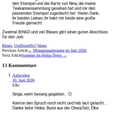
den Stempel und die Karte von Nina, die meine
Teekannensammlung gesehen hat und mir den
passenden Stempel zugedacht hat. Vielen Dank,
ihr beiden Lieben, ihr habt mir beide eine große
Freude gemacht.
Zweimal BINGO und viel Blaues gibt einen guten Abschluss
für den Juni.
Bingo
,
UndSonstSo?
bingo
Artikel-
Previous Article
←
Monatsspaziergang im Juni 2026
Next Article
Sommer im Helpa Dress
→
Navigation
13 Kommentare
Antworten
30. Juni 2026
Elke
Singe, wem Gesang gegeben… 🙂
Kannte den Spruch noch nicht und hab laut gelacht….
Danke liebe Heike, Bussi aus der Oberpfalz, Elke