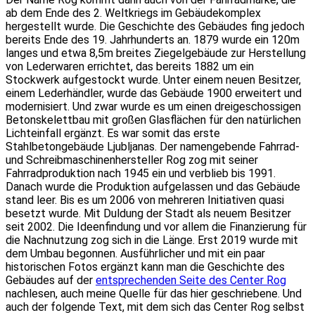
ab dem Ende des 2. Weltkriegs im Gebäudekomplex
hergestellt wurde. Die Geschichte des Gebäudes fing jedoch
bereits Ende des 19. Jahrhunderts an. 1879 wurde ein 120m
langes und etwa 8,5m breites Ziegelgebäude zur Herstellung
von Lederwaren errichtet, das bereits 1882 um ein
Stockwerk aufgestockt wurde. Unter einem neuen Besitzer,
einem Lederhändler, wurde das Gebäude 1900 erweitert und
modernisiert. Und zwar wurde es um einen dreigeschossigen
Betonskelettbau mit großen Glasflächen für den natürlichen
Lichteinfall ergänzt. Es war somit das erste
Stahlbetongebäude Ljubljanas. Der namengebende Fahrrad-
und Schreibmaschinenhersteller Rog zog mit seiner
Fahrradproduktion nach 1945 ein und verblieb bis 1991.
Danach wurde die Produktion aufgelassen und das Gebäude
stand leer. Bis es um 2006 von mehreren Initiativen quasi
besetzt wurde. Mit Duldung der Stadt als neuem Besitzer
seit 2002. Die Ideenfindung und vor allem die Finanzierung für
die Nachnutzung zog sich in die Länge. Erst 2019 wurde mit
dem Umbau begonnen. Ausführlicher und mit ein paar
historischen Fotos ergänzt kann man die Geschichte des
Gebäudes auf der
entsprechenden Seite des Center Rog
nachlesen, auch meine Quelle für das hier geschriebene. Und
auch der folgende Text, mit dem sich das Center Rog selbst