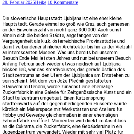
28. Februar 2025
Heike
10 Kommentare
Die slowenische Hauptstadt Ljubljana ist eine eher kleine
Hauptstadt. Gerade einmal so groß wie Graz, auch gemessen
an der Einwohnerzahl von nicht ganz 300.000. Auch sonst
ähneln sich die beiden Städte, angefangen von der
Vergangenheit als k.u.k. österreichische Provinzstädte und
damit verbundener ähnlicher Architektur bis hin zu der Vielzahl
an interessanten Museen. Was uns bereits bei unserem
Besuch Ende Mai letzten Jahres und nun bei unserem Besuch
Anfang Februar auch wieder etwas neidisch auf Ljubljana
blicken ließ, war das Kreativcluster, das gerade östlich des
Stadtzentrums an den Ufern der Ljubljanica am Entstehen zu
sein scheint. Mit dem von Jože Plečnik gestalteten
Stauwehr mittendrin, wurde zunächst eine ehemalige
Zuckerfabrik in eine Galerie für Zeitgenössische Kunst und ein
Stadtteilzentrum umgebaut. Einen Katzensprung
stadteinwärts auf der gegenüberliegenden Flusseite wurde
kürzlich ein Makerspace mit Werkstätten und Ateliers für
Hobby und Gewerbe gleichermaßen in einer ehemaligen
Fahrradfabrik eröffnet. Momentan wird direkt im Anschluss
an die Cukrarna, die Zuckerfabrik, eine Gebäuderuine in ein
Jugendzentrum verwandelt. Wieder mit sehr viel Platz für