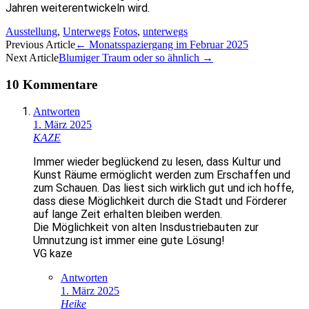
Jahren weiterentwickeln wird.
Ausstellung
,
Unterwegs
Fotos
,
unterwegs
Artikel-
Previous Article
←
Monatsspaziergang im Februar 2025
Next Article
Blumiger Traum oder so ähnlich
→
Navigation
10 Kommentare
Antworten
1. März 2025
KAZE
Immer wieder beglückend zu lesen, dass Kultur und
Kunst Räume ermöglicht werden zum Erschaffen und
zum Schauen. Das liest sich wirklich gut und ich hoffe,
dass diese Möglichkeit durch die Stadt und Förderer
auf lange Zeit erhalten bleiben werden.
Die Möglichkeit von alten Insdustriebauten zur
Umnutzung ist immer eine gute Lösung!
VG kaze
Antworten
1. März 2025
Heike