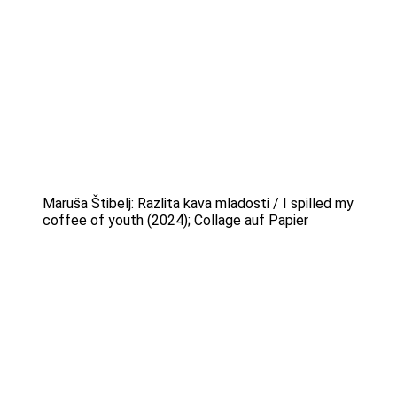
Maruša Štibelj: Razlita kava mladosti / I spilled my
coffee of youth (2024); Collage auf Papier