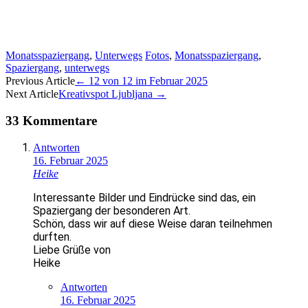
Monatsspaziergang
,
Unterwegs
Fotos
,
Monatsspaziergang
,
Spaziergang
,
unterwegs
Artikel-
Previous Article
←
12 von 12 im Februar 2025
Next Article
Kreativspot Ljubljana
→
Navigation
33 Kommentare
Antworten
16. Februar 2025
Heike
Interessante Bilder und Eindrücke sind das, ein
Spaziergang der besonderen Art.
Schön, dass wir auf diese Weise daran teilnehmen
durften.
Liebe Grüße von
Heike
Antworten
16. Februar 2025