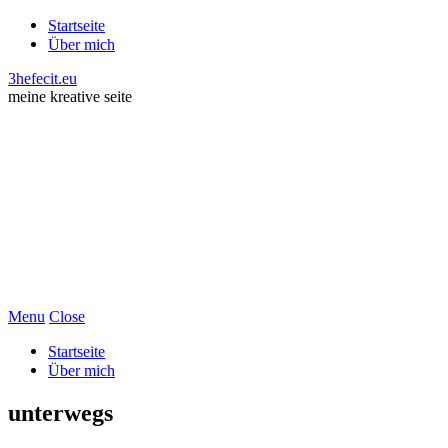
Startseite
Über mich
3hefecit.eu
meine kreative seite
Menu
Close
Startseite
Über mich
unterwegs