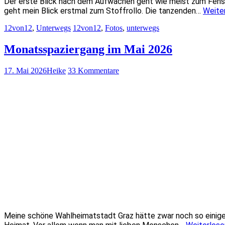
Der erste Blick nach dem Aufwachen geht wie meist zum Fenste
geht mein Blick erstmal zum Stoffrollo. Die tanzenden…
Weite
12von12
,
Unterwegs
12von12
,
Fotos
,
unterwegs
Monatsspaziergang im Mai 2026
17. Mai 2026
Heike
33 Kommentare
Meine schöne Wahlheimatstadt Graz hätte zwar noch so einiges 