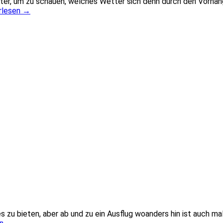
r, um zu schauen, welches Wetter sich denn durch den Vorhang e
rlesen
→
zu bieten, aber ab und zu ein Ausflug woanders hin ist auch ma