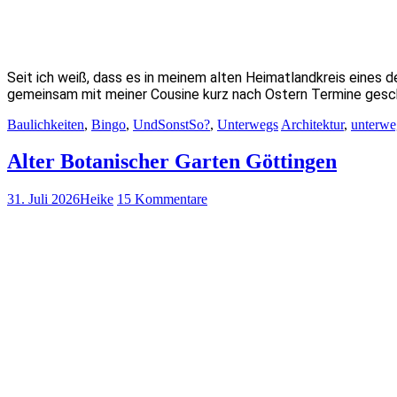
Seit ich weiß, dass es in meinem alten Heimatlandkreis eines d
gemeinsam mit meiner Cousine kurz nach Ostern Termine ges
Baulichkeiten
,
Bingo
,
UndSonstSo?
,
Unterwegs
Architektur
,
unterwe
Alter Botanischer Garten Göttingen
31. Juli 2026
Heike
15 Kommentare