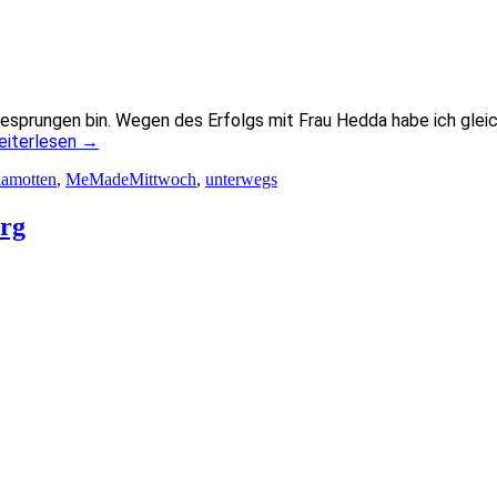
esprungen bin. Wegen des Erfolgs mit Frau Hedda habe ich gleic
eiterlesen
→
amotten
,
MeMadeMittwoch
,
unterwegs
rg