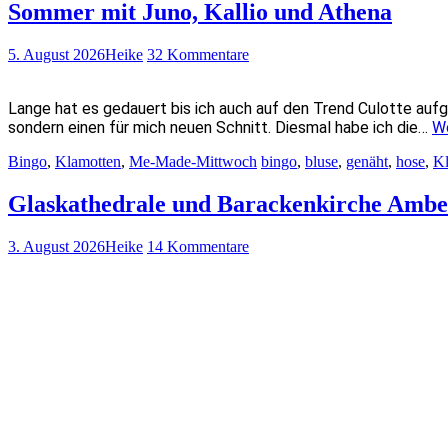
Sommer mit Juno, Kallio und Athena
5. August 2026
Heike
32 Kommentare
Lange hat es gedauert bis ich auch auf den Trend Culotte aufg
sondern einen für mich neuen Schnitt. Diesmal habe ich die…
W
Bingo
,
Klamotten
,
Me-Made-Mittwoch
bingo
,
bluse
,
genäht
,
hose
,
Kl
Glaskathedrale und Barackenkirche Ambe
3. August 2026
Heike
14 Kommentare