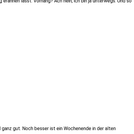
rahnen lässt. Vorhang? Ach nein, ich bin ja unterwegs. Und so
l ganz gut. Noch besser ist ein Wochenende in der alten