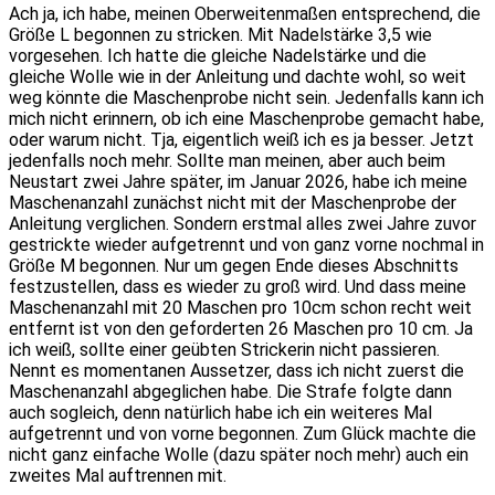
Ach ja, ich habe, meinen Oberweitenmaßen entsprechend, die
Größe L begonnen zu stricken. Mit Nadelstärke 3,5 wie
vorgesehen. Ich hatte die gleiche Nadelstärke und die
gleiche Wolle wie in der Anleitung und dachte wohl, so weit
weg könnte die Maschenprobe nicht sein. Jedenfalls kann ich
mich nicht erinnern, ob ich eine Maschenprobe gemacht habe,
oder warum nicht. Tja, eigentlich weiß ich es ja besser. Jetzt
jedenfalls noch mehr. Sollte man meinen, aber auch beim
Neustart zwei Jahre später, im Januar 2026, habe ich meine
Maschenanzahl zunächst nicht mit der Maschenprobe der
Anleitung verglichen. Sondern erstmal alles zwei Jahre zuvor
gestrickte wieder aufgetrennt und von ganz vorne nochmal in
Größe M begonnen. Nur um gegen Ende dieses Abschnitts
festzustellen, dass es wieder zu groß wird. Und dass meine
Maschenanzahl mit 20 Maschen pro 10cm schon recht weit
entfernt ist von den geforderten 26 Maschen pro 10 cm. Ja
ich weiß, sollte einer geübten Strickerin nicht passieren.
Nennt es momentanen Aussetzer, dass ich nicht zuerst die
Maschenanzahl abgeglichen habe. Die Strafe folgte dann
auch sogleich, denn natürlich habe ich ein weiteres Mal
aufgetrennt und von vorne begonnen. Zum Glück machte die
nicht ganz einfache Wolle (dazu später noch mehr) auch ein
zweites Mal auftrennen mit.