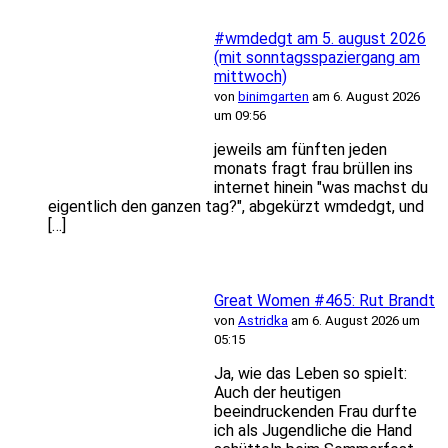
#wmdedgt am 5. august 2026
(mit sonntagsspaziergang am
mittwoch)
von
binimgarten
am 6. August 2026
um 09:56
jeweils am fünften jeden
monats fragt frau brüllen ins
internet hinein "was machst du
eigentlich den ganzen tag?", abgekürzt wmdedgt, und
[…]
Great Women #465: Rut Brandt
von
Astridka
am 6. August 2026 um
05:15
Ja, wie das Leben so spielt:
Auch der heutigen
beeindruckenden Frau durfte
ich als Jugendliche die Hand