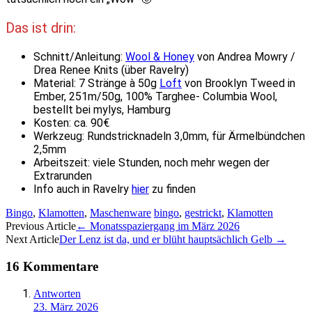
Das ist drin:
Schnitt/Anleitung:
Wool & Honey
von Andrea Mowry /
Drea Renee Knits (über Ravelry)
Material: 7 Stränge à 50g
Loft
von Brooklyn Tweed in
Ember, 251m/50g, 100% Targhee- Columbia Wool,
bestellt bei mylys, Hamburg
Kosten: ca. 90€
Werkzeug: Rundstricknadeln 3,0mm, für Ärmelbündchen
2,5mm
Arbeitszeit: viele Stunden, noch mehr wegen der
Extrarunden
Info auch in Ravelry
hier
zu finden
Bingo
,
Klamotten
,
Maschenware
bingo
,
gestrickt
,
Klamotten
Artikel-
Previous Article
←
Monatsspaziergang im März 2026
Next Article
Der Lenz ist da, und er blüht hauptsächlich Gelb
→
Navigation
16 Kommentare
Antworten
23. März 2026