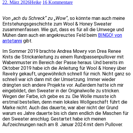
22. März 2026
Heike
16 Kommentare
Von „ach du Schreck“ zu „Wow“
, so könnte man auch meine
Entstehungsgeschichte zum Wool & Honey Sweater
zusammenfassen. Wie gut, dass es für all die Umwege und
Mühen dann auch ein angekreuztes Feld beim
BINGO! von
antetanni
gibt.
Im Sommer 2019 brachte Andrea Mowry von Drea Renee
Knits die Strickanleitung zu einem Rundpassenpullover mit
Wabenmuster im Bereich der Passe heraus. Und bereits im
Oktober 2019 habe ich die Anleitung für Wool & Honey über
Ravelry gekauft, ungewöhnlich schnell für mich. Nicht ganz so
schnell war ich dann mit der Umsetzung. Immer wieder
drängten sich andere Projekte vor. Außerdem hatte ich mir
eingebildet, den Sweater in der Originalwolle zu stricken.
Wegen der Farbe, ich gebe es zu. Die Wolle musste ich
erstmal bestellen, denn mein lokales Wollgeschäft führt die
Marke nicht. Auch das dauerte, war aber nicht der Grund
warum es Jahre dauerte bis ich dann endlich die Maschen für
den Sweater anschlug. Gestartet habe ich meinen
Aufzeichnungen nach am 8. Januar 2024 mit dem Pullover.