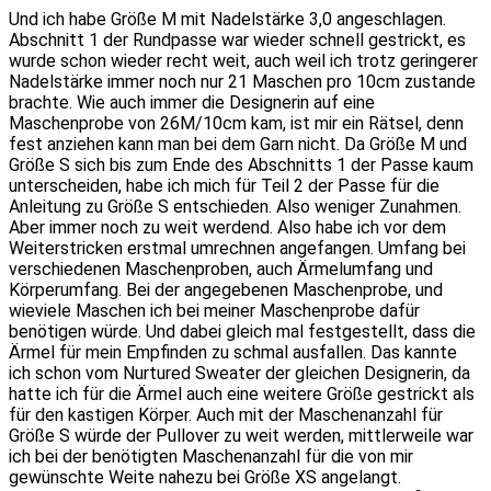
Und ich habe Größe M mit Nadelstärke 3,0 angeschlagen.
Abschnitt 1 der Rundpasse war wieder schnell gestrickt, es
wurde schon wieder recht weit, auch weil ich trotz geringerer
Nadelstärke immer noch nur 21 Maschen pro 10cm zustande
brachte. Wie auch immer die Designerin auf eine
Maschenprobe von 26M/10cm kam, ist mir ein Rätsel, denn
fest anziehen kann man bei dem Garn nicht. Da Größe M und
Größe S sich bis zum Ende des Abschnitts 1 der Passe kaum
unterscheiden, habe ich mich für Teil 2 der Passe für die
Anleitung zu Größe S entschieden. Also weniger Zunahmen.
Aber immer noch zu weit werdend. Also habe ich vor dem
Weiterstricken erstmal umrechnen angefangen. Umfang bei
verschiedenen Maschenproben, auch Ärmelumfang und
Körperumfang. Bei der angegebenen Maschenprobe, und
wieviele Maschen ich bei meiner Maschenprobe dafür
benötigen würde. Und dabei gleich mal festgestellt, dass die
Ärmel für mein Empfinden zu schmal ausfallen. Das kannte
ich schon vom Nurtured Sweater der gleichen Designerin, da
hatte ich für die Ärmel auch eine weitere Größe gestrickt als
für den kastigen Körper. Auch mit der Maschenanzahl für
Größe S würde der Pullover zu weit werden, mittlerweile war
ich bei der benötigten Maschenanzahl für die von mir
gewünschte Weite nahezu bei Größe XS angelangt.