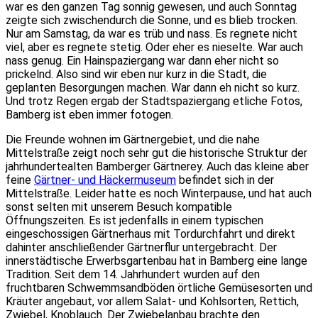
war es den ganzen Tag sonnig gewesen, und auch Sonntag
zeigte sich zwischendurch die Sonne, und es blieb trocken.
Nur am Samstag, da war es trüb und nass. Es regnete nicht
viel, aber es regnete stetig. Oder eher es nieselte. War auch
nass genug. Ein Hainspaziergang war dann eher nicht so
prickelnd. Also sind wir eben nur kurz in die Stadt, die
geplanten Besorgungen machen. War dann eh nicht so kurz.
Und trotz Regen ergab der Stadtspaziergang etliche Fotos,
Bamberg ist eben immer fotogen.
Die Freunde wohnen im Gärtnergebiet, und die nahe
Mittelstraße zeigt noch sehr gut die historische Struktur der
jahrhundertealten Bamberger Gärtnerey. Auch das kleine aber
feine
Gärtner- und Häckermuseum
befindet sich in der
Mittelstraße. Leider hatte es noch Winterpause, und hat auch
sonst selten mit unserem Besuch kompatible
Öffnungszeiten. Es ist jedenfalls in einem typischen
eingeschossigen Gärtnerhaus mit Tordurchfahrt und direkt
dahinter anschließender Gärtnerflur untergebracht. Der
innerstädtische Erwerbsgartenbau hat in Bamberg eine lange
Tradition. Seit dem 14. Jahrhundert wurden auf den
fruchtbaren Schwemmsandböden örtliche Gemüsesorten und
Kräuter angebaut, vor allem Salat- und Kohlsorten, Rettich,
Zwiebel, Knoblauch. Der Zwiebelanbau brachte den