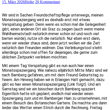
15. März 2026
Heike
20 Kommentare
Wir sind in Sachen Freundschaftspflege unterwegs, meinen
Monatsspaziergang wird es deshalb erst mit etwas
Verspätung geben. Denn wenn es schon mal die Gelegenheit
gibt, einen anderen Ort als Graz zu zeigen (auch wenn meine
Wahlheimatstadt natürlich immer schön ist und noch viel
bieten würde), nutze ich die natürlich. Nur eben erst dann,
wenn wir wieder zhaus sind, denn jetzt wollen wir die Zeit
natürlich den Freunden widmen. Das Verlinkungstool steht
allerdings schon mal offen für diejenigen, die gerne zum
üblichen Zeitpunkt verlinken möchten.
Mit einem Tag Verspätung gibt es nun auch hier einen
Monatsspaziergang. Wie nahezu alljährlich Mitte März sind wir
nach Bamberg gefahren, um mit dem Freund Geburtstag zu
feiern. Am Hinweg haben wir in Erlangen Halt gemacht, dazu
gibt es hier einen Monatsspaziergang (Link folgt). Und am
Samstag sind wir ein bisschen durch Bamberg spaziert.
Eigentlich hatte ich geplant, endlich mal wieder einen
Spaziergang zum und im Bamberger Hain zu unternehmen, mit
einem Besuch des Botanischen Gartens. Da machte uns dann
leider das Wetter einen Strich durch die Rechnung. Freitag