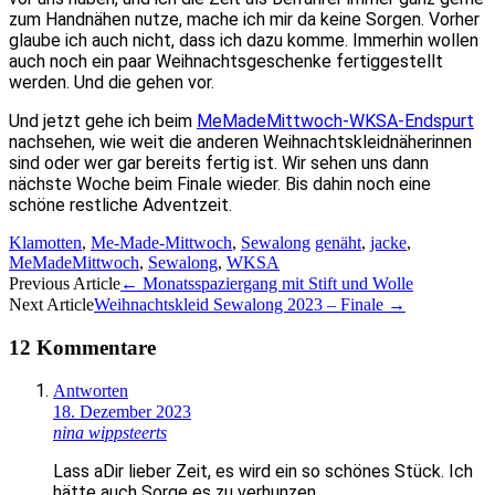
zum Handnähen nutze, mache ich mir da keine Sorgen. Vorher
glaube ich auch nicht, dass ich dazu komme. Immerhin wollen
auch noch ein paar Weihnachtsgeschenke fertiggestellt
werden. Und die gehen vor.
Und jetzt gehe ich beim
MeMadeMittwoch-WKSA-Endspurt
nachsehen, wie weit die anderen Weihnachtskleidnäherinnen
sind oder wer gar bereits fertig ist. Wir sehen uns dann
nächste Woche beim Finale wieder. Bis dahin noch eine
schöne restliche Adventzeit.
Klamotten
,
Me-Made-Mittwoch
,
Sewalong
genäht
,
jacke
,
MeMadeMittwoch
,
Sewalong
,
WKSA
Artikel-
Previous Article
←
Monatsspaziergang mit Stift und Wolle
Next Article
Weihnachtskleid Sewalong 2023 – Finale
→
Navigation
12 Kommentare
Antworten
18. Dezember 2023
nina wippsteerts
Lass aDir lieber Zeit, es wird ein so schönes Stück. Ich
hätte auch Sorge es zu verhunzen.