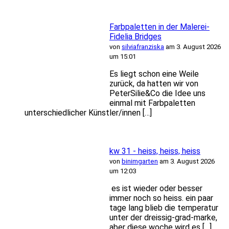
Farbpaletten in der Malerei-
Fidelia Bridges
von
silviafranziska
am 3. August 2026
um 15:01
Es liegt schon eine Weile
zurück, da hatten wir von
PeterSilie&Co die Idee uns
einmal mit Farbpaletten
unterschiedlicher Künstler/innen […]
kw 31 - heiss, heiss, heiss
von
binimgarten
am 3. August 2026
um 12:03
es ist wieder oder besser
immer noch so heiss. ein paar
tage lang blieb die temperatur
unter der dreissig-grad-marke,
aber diese woche wird es […]