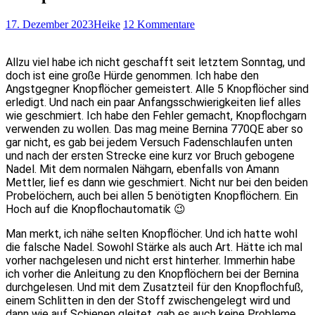
17. Dezember 2023
Heike
12 Kommentare
Allzu viel habe ich nicht geschafft seit letztem Sonntag, und
doch ist eine große Hürde genommen. Ich habe den
Angstgegner Knopflöcher gemeistert. Alle 5 Knopflöcher sind
erledigt. Und nach ein paar Anfangsschwierigkeiten lief alles
wie geschmiert. Ich habe den Fehler gemacht, Knopflochgarn
verwenden zu wollen. Das mag meine Bernina 770QE aber so
gar nicht, es gab bei jedem Versuch Fadenschlaufen unten
und nach der ersten Strecke eine kurz vor Bruch gebogene
Nadel. Mit dem normalen Nähgarn, ebenfalls von Amann
Mettler, lief es dann wie geschmiert. Nicht nur bei den beiden
Probelöchern, auch bei allen 5 benötigten Knopflöchern. Ein
Hoch auf die Knopflochautomatik 😉
Man merkt, ich nähe selten Knopflöcher. Und ich hatte wohl
die falsche Nadel. Sowohl Stärke als auch Art. Hätte ich mal
vorher nachgelesen und nicht erst hinterher. Immerhin habe
ich vorher die Anleitung zu den Knopflöchern bei der Bernina
durchgelesen. Und mit dem Zusatzteil für den Knopflochfuß,
einem Schlitten in den der Stoff zwischengelegt wird und
dann wie auf Schienen gleitet, gab es auch keine Probleme