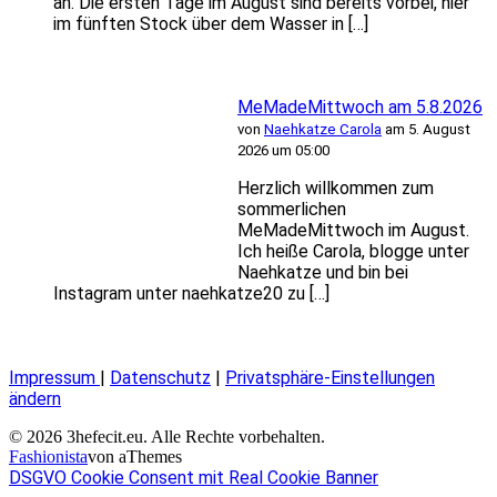
an. Die ersten Tage im August sind bereits vorbei, hier
im fünften Stock über dem Wasser in […]
MeMadeMittwoch am 5.8.2026
von
Naehkatze Carola
am 5. August
2026 um 05:00
Herzlich willkommen zum
sommerlichen
MeMadeMittwoch im August.
Ich heiße Carola, blogge unter
Naehkatze und bin bei
Instagram unter naehkatze20 zu […]
Impressum
|
Datenschutz
|
Privatsphäre-Einstellungen
ändern
© 2026 3hefecit.eu. Alle Rechte vorbehalten.
Fashionista
von aThemes
DSGVO Cookie Consent mit Real Cookie Banner