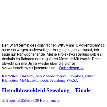
Den Starttermin des alljährlichen WKSA am 1. Adventsonntag
habe ich wegen anderweitiger Vergnügungen verpasst, ich
sage nur Nähwochenende. Meine Projektvorstellung gab es
deshalb im Rahmen des regulären MeMadeMittwoch. Denn
obwohl ich alle Jahre wieder über die dichte
Vorweihnachtszeit jammere und…
Weiterlesen
→
Klamotten
,
Linkparty
,
Me-Made-Mittwoch
,
Sewalong
genäht
,
Klamotten
,
MeMadeMittwoch
,
Sewalong
,
WKSA
Hemdblusenkleid Sewalong – Finale
3. August 2025
Heike
30 Kommentare