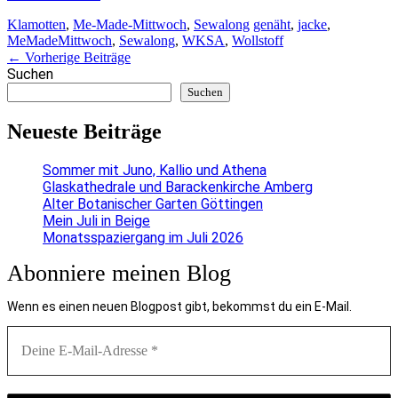
Klamotten
,
Me-Made-Mittwoch
,
Sewalong
genäht
,
jacke
,
MeMadeMittwoch
,
Sewalong
,
WKSA
,
Wollstoff
Artikel-
←
Vorherige Beiträge
Suchen
Navigation
Suchen
Neueste Beiträge
Sommer mit Juno, Kallio und Athena
Glaskathedrale und Barackenkirche Amberg
Alter Botanischer Garten Göttingen
Mein Juli in Beige
Monatsspaziergang im Juli 2026
Abonniere meinen Blog
Wenn es einen neuen Blogpost gibt, bekommst du ein E-Mail.