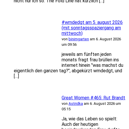
nicht nur ich so. The Fold Line hat kürzlich […]
#wmdedgt am 5. august 2026
(mit sonntagsspaziergang am
mittwoch)
von
binimgarten
am 6. August 2026
um 09:56
jeweils am fünften jeden
monats fragt frau brüllen ins
internet hinein "was machst du
eigentlich den ganzen tag?", abgekürzt wmdedgt, und
[…]
Great Women #465: Rut Brandt
von
Astridka
am 6. August 2026 um
05:15
Ja, wie das Leben so spielt:
Auch der heutigen