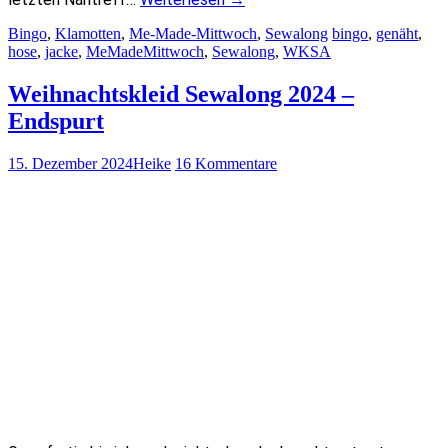
Bingo
,
Klamotten
,
Me-Made-Mittwoch
,
Sewalong
bingo
,
genäht
,
hose
,
jacke
,
MeMadeMittwoch
,
Sewalong
,
WKSA
Weihnachtskleid Sewalong 2024 –
Endspurt
15. Dezember 2024
Heike
16 Kommentare