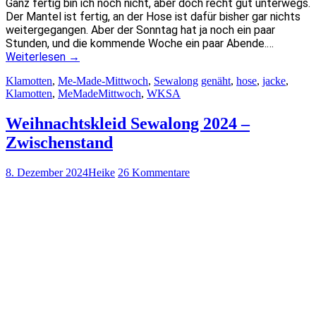
Ganz fertig bin ich noch nicht, aber doch recht gut unterwegs.
Der Mantel ist fertig, an der Hose ist dafür bisher gar nichts
weitergegangen. Aber der Sonntag hat ja noch ein paar
Stunden, und die kommende Woche ein paar Abende.…
Weiterlesen
→
Klamotten
,
Me-Made-Mittwoch
,
Sewalong
genäht
,
hose
,
jacke
,
Klamotten
,
MeMadeMittwoch
,
WKSA
Weihnachtskleid Sewalong 2024 –
Zwischenstand
8. Dezember 2024
Heike
26 Kommentare