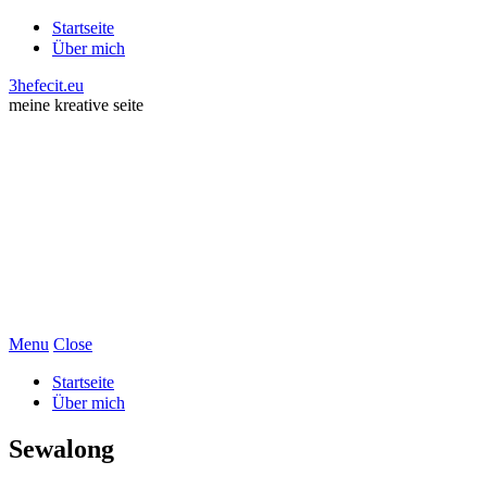
Startseite
Über mich
3hefecit.eu
meine kreative seite
Menu
Close
Startseite
Über mich
Sewalong