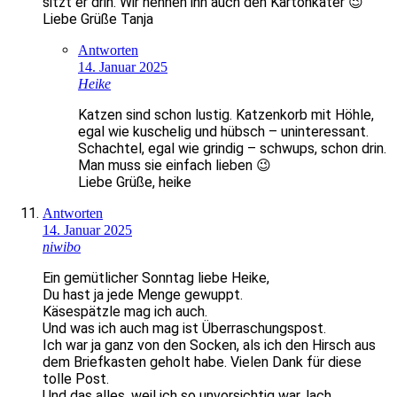
sitzt er drin. Wir nennen ihn auch den Kartonkater 😉
Liebe Grüße Tanja
Antworten
14. Januar 2025
Heike
Katzen sind schon lustig. Katzenkorb mit Höhle,
egal wie kuschelig und hübsch – uninteressant.
Schachtel, egal wie grindig – schwups, schon drin.
Man muss sie einfach lieben 😉
Liebe Grüße, heike
Antworten
14. Januar 2025
niwibo
Ein gemütlicher Sonntag liebe Heike,
Du hast ja jede Menge gewuppt.
Käsespätzle mag ich auch.
Und was ich auch mag ist Überraschungspost.
Ich war ja ganz von den Socken, als ich den Hirsch aus
dem Briefkasten geholt habe. Vielen Dank für diese
tolle Post.
Und das alles, weil ich so unvorsichtig war, lach.