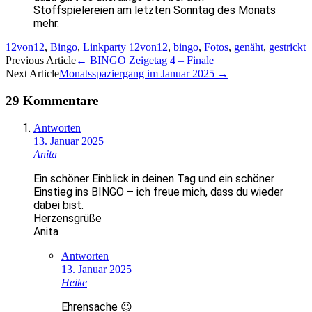
Stoffspielereien am letzten Sonntag des Monats
mehr.
12von12
,
Bingo
,
Linkparty
12von12
,
bingo
,
Fotos
,
genäht
,
gestrickt
Artikel-
Previous Article
←
BINGO Zeigetag 4 – Finale
Next Article
Monatsspaziergang im Januar 2025
→
Navigation
29 Kommentare
Antworten
13. Januar 2025
Anita
Ein schöner Einblick in deinen Tag und ein schöner
Einstieg ins BINGO – ich freue mich, dass du wieder
dabei bist.
Herzensgrüße
Anita
Antworten
13. Januar 2025
Heike
Ehrensache 😉