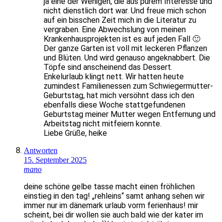
ja eine der Wenigen, die aus purem Interesse und
nicht dienstlich dort war. Und freue mich schon
auf ein bisschen Zeit mich in die Literatur zu
vergraben. Eine Abwechslung von meinen
Krankenhausprojekten ist es auf jeden Fall 🙂
Der ganze Garten ist voll mit leckeren Pflanzen
und Blüten. Und wird genauso angeknabbert. Die
Töpfe sind anscheinend das Dessert.
Enkelurlaub klingt nett. Wir hatten heute
zumindest Familienessen zum Schwiegermutter-
Geburtstag, hat mich versöhnt dass ich den
ebenfalls diese Woche stattgefundenen
Geburtstag meiner Mutter wegen Entfernung und
Arbeitstag nicht mitfeiern konnte.
Liebe Grüße, heike
Antworten
15. September 2025
mano
deine schöne gelbe tasse macht einen fröhlichen
einstieg in den tag! „rehleins“ samt anhang sehen wir
immer nur im dänemark urlaub vorm ferienhaus! mir
scheint, bei dir wollen sie auch bald wie der kater im