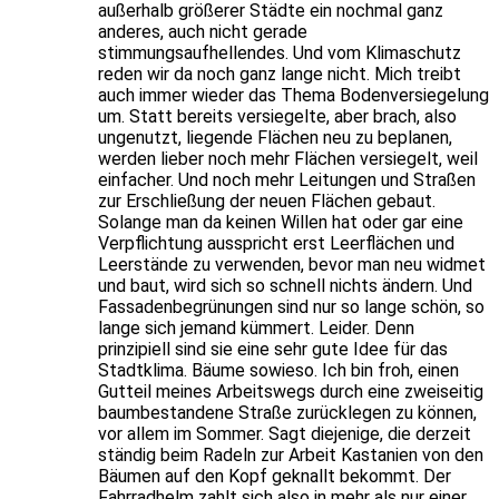
außerhalb größerer Städte ein nochmal ganz
anderes, auch nicht gerade
stimmungsaufhellendes. Und vom Klimaschutz
reden wir da noch ganz lange nicht. Mich treibt
auch immer wieder das Thema Bodenversiegelung
um. Statt bereits versiegelte, aber brach, also
ungenutzt, liegende Flächen neu zu beplanen,
werden lieber noch mehr Flächen versiegelt, weil
einfacher. Und noch mehr Leitungen und Straßen
zur Erschließung der neuen Flächen gebaut.
Solange man da keinen Willen hat oder gar eine
Verpflichtung ausspricht erst Leerflächen und
Leerstände zu verwenden, bevor man neu widmet
und baut, wird sich so schnell nichts ändern. Und
Fassadenbegrünungen sind nur so lange schön, so
lange sich jemand kümmert. Leider. Denn
prinzipiell sind sie eine sehr gute Idee für das
Stadtklima. Bäume sowieso. Ich bin froh, einen
Gutteil meines Arbeitswegs durch eine zweiseitig
baumbestandene Straße zurücklegen zu können,
vor allem im Sommer. Sagt diejenige, die derzeit
ständig beim Radeln zur Arbeit Kastanien von den
Bäumen auf den Kopf geknallt bekommt. Der
Fahrradhelm zahlt sich also in mehr als nur einer