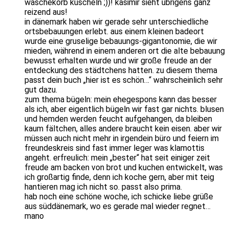
wäschekorb kuscheln ;))! kasimir sieht übrigens ganz
reizend aus!
in dänemark haben wir gerade sehr unterschiedliche
ortsbebauungen erlebt. aus einem kleinen badeort
wurde eine gruselige bebauungs-gigantonomie, die wir
mieden, während in einem anderen ort die alte bebauung
bewusst erhalten wurde und wir große freude an der
entdeckung des städtchens hatten. zu diesem thema
passt dein buch „hier ist es schön…“ wahrscheinlich sehr
gut dazu.
zum thema bügeln: mein ehegespons kann das besser
als ich, aber eigentlich bügeln wir fast gar nichts. blusen
und hemden werden feucht aufgehangen, da bleiben
kaum fältchen, alles andere braucht kein eisen. aber wir
müssen auch nicht mehr in irgendein büro und feiern im
freundeskreis sind fast immer leger was klamottis
angeht. erfreulich: mein „bester“ hat seit einiger zeit
freude am backen von brot und kuchen entwickelt, was
ich großartig finde, denn ich koche gern, aber mit teig
hantieren mag ich nicht so. passt also prima.
hab noch eine schöne woche, ich schicke liebe grüße
aus süddänemark, wo es gerade mal wieder regnet…
mano