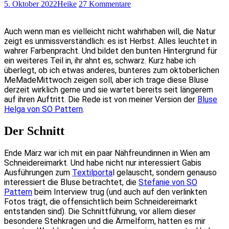
5. Oktober 2022
Heike
27 Kommentare
Auch wenn man es vielleicht nicht wahrhaben will, die Natur
zeigt es unmissverständlich: es ist Herbst. Alles leuchtet in
wahrer Farbenpracht. Und bildet den bunten Hintergrund für
ein weiteres Teil in, ihr ahnt es, schwarz. Kurz habe ich
überlegt, ob ich etwas anderes, bunteres zum oktoberlichen
MeMadeMittwoch zeigen soll, aber ich trage diese Bluse
derzeit wirklich gerne und sie wartet bereits seit längerem
auf ihren Auftritt. Die Rede ist von meiner Version der
Bluse
Helga von SO Pattern
.
Der Schnitt
Ende März war ich mit ein paar Nähfreundinnen in Wien am
Schneidereimarkt. Und habe nicht nur interessiert Gabis
Ausführungen zum
Textilporta
l gelauscht, sondern genauso
interessiert die Bluse betrachtet, die
Stefanie von SO
Pattern
beim Interview trug (und auch auf den verlinkten
Fotos trägt, die offensichtlich beim Schneidereimarkt
entstanden sind). Die Schnittführung, vor allem dieser
besondere Stehkragen und die Ärmelform, hatten es mir