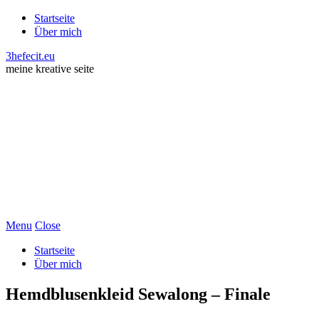
Startseite
Über mich
3hefecit.eu
meine kreative seite
Menu
Close
Startseite
Über mich
Hemdblusenkleid Sewalong – Finale