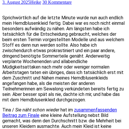
3. August 2025
Heike
30 Kommentare
Sprichwörtlich auf die letzte Minute wurde nun auch endlich
mein Hemdblusenkleid fertig. Dabei war es noch nicht einmal
besonders aufwändig zu nähen. Am längsten habe ich
tatsächlich für die Entscheidung gebraucht, welches der
beim ersten Termin vorgestellten Modelle und aus welchem
Stoff es denn nun werden sollte. Also habe ich
zwischendurch etwas prokrastiniert und ein paar andere,
dringend benötigte Sommerteile genäht. Anderweitig
verplante Wochenenden und allabendliche
Müdigkeitsattaken nach mehr oder weniger normalen
Arbeitstagen taten ein übriges, dass ich tatsächlich erst mit
dem Zuschnitt und Nähen meines Hemdblusenkleids
angefangen habe, als die meisten der anderen
Teilnehmerinnen am Sewalong verkündeten bereits fertig zu
sein. Aber besser spät als nie, dachte ich mir, und habe das
mit dem Hemdblusenkleid durchgezogen.
Tina /
Sie näht schon wieder
hat im
zusammenfassenden
Beitrag zum Finale
eine kleine Aufstellung nebst Bild
gemacht, was denn den Durchschnitt bzw. die Mehrheit bei
unseren Kleidern ausmachte. Auch mein Kleid ist keine