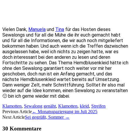
Vielen Dank,
Manuela
und
Tina
für das Hosten dieses
Sewalongs und für all die Mühe die ihr euch gemacht habt
und für all die Informationen, die wir auch noch mitgeliefert
bekommen haben. Und auch wenn ich die Treffen dazwischen
ausgelassen habe, weil ich nichts zu zeigen hatte, war es
doch interessant bei den anderen zu lesen und deren
Fortschritte zu sehen. Das Thema Hemdblusenkleid hätte ich
ohne den Sewalong garantiert noch weiter vor mir her
geschoben, doch nun ist ein Anfang gemacht, und das
nächste Hemdblusenkleid wartet bereits auf Umsetzung.
Dann weniger Zelt, mehr Schnittführung. Solltet ihr also mal
wieder auf die Idee kommen, einen Sewalong zu veranstalten
🙂 bin ich gerne wieder mit dabei.
Klamotten
,
Sewalong
genäht
,
Klamotten
,
kleid
,
Streifen
Artikel-
Previous Article
←
Monatsspaziergang im Juli 2025
Next Article
Sei gegrüßt, Sommer
→
Navigation
30 Kommentare