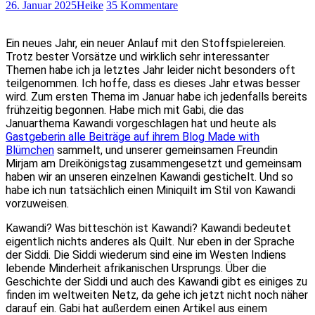
26. Januar 2025
Heike
35 Kommentare
Ein neues Jahr, ein neuer Anlauf mit den Stoffspielereien.
Trotz bester Vorsätze und wirklich sehr interessanter
Themen habe ich ja letztes Jahr leider nicht besonders oft
teilgenommen. Ich hoffe, dass es dieses Jahr etwas besser
wird. Zum ersten Thema im Januar habe ich jedenfalls bereits
frühzeitig begonnen. Habe mich mit Gabi, die das
Januarthema Kawandi vorgeschlagen hat und heute als
Gastgeberin alle Beiträge auf ihrem Blog Made with
Blümchen
sammelt, und unserer gemeinsamen Freundin
Mirjam am Dreikönigstag zusammengesetzt und gemeinsam
haben wir an unseren einzelnen Kawandi gestichelt. Und so
habe ich nun tatsächlich einen Miniquilt im Stil von Kawandi
vorzuweisen.
Kawandi? Was bitteschön ist Kawandi? Kawandi bedeutet
eigentlich nichts anderes als Quilt. Nur eben in der Sprache
der Siddi. Die Siddi wiederum sind eine im Westen Indiens
lebende Minderheit afrikanischen Ursprungs. Über die
Geschichte der Siddi und auch des Kawandi gibt es einiges zu
finden im weltweiten Netz, da gehe ich jetzt nicht noch näher
darauf ein. Gabi hat außerdem einen Artikel aus einem