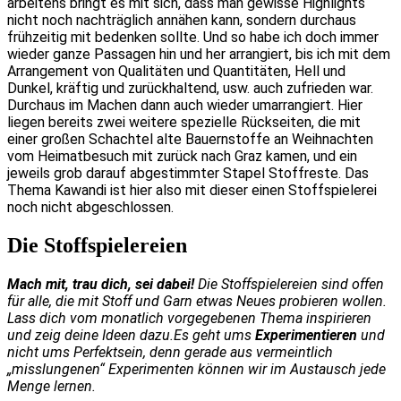
arbeitens bringt es mit sich, dass man gewisse Highlights
nicht noch nachträglich annähen kann, sondern durchaus
frühzeitig mit bedenken sollte. Und so habe ich doch immer
wieder ganze Passagen hin und her arrangiert, bis ich mit dem
Arrangement von Qualitäten und Quantitäten, Hell und
Dunkel, kräftig und zurückhaltend, usw. auch zufrieden war.
Durchaus im Machen dann auch wieder umarrangiert. Hier
liegen bereits zwei weitere spezielle Rückseiten, die mit
einer großen Schachtel alte Bauernstoffe an Weihnachten
vom Heimatbesuch mit zurück nach Graz kamen, und ein
jeweils grob darauf abgestimmter Stapel Stoffreste. Das
Thema Kawandi ist hier also mit dieser einen Stoffspielerei
noch nicht abgeschlossen.
Die Stoffspielereien
Mach mit, trau dich, sei dabei!
Die Stoffspielereien sind offen
für alle, die mit Stoff und Garn etwas Neues probieren wollen.
Lass dich vom monatlich vorgegebenen Thema inspirieren
und zeig deine Ideen dazu.Es geht ums
Experimentieren
und
nicht ums Perfektsein, denn gerade aus vermeintlich
„misslungenen“ Experimenten können wir im Austausch jede
Menge lernen.