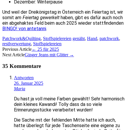
Dezember: Winterpause
Und weil der Dreikönigstag in Österreich ein Feiertag ist, wir
somit
am Feiertag gewerkelt
haben, gibt es dafür auch noch
ein abgehaktes Feld beim auch 2025 wieder stattfindenden
BINGO! von antetanni
.
Patchwork&Quilting
,
Stoffspielereien
genäht
,
Hand
,
patchwork
,
restlverwertung
,
Stoffspielereien
Artikel-
Previous Article
←
25 für 2025
Next Article
Ginger Jeans mit Glitter
→
Navigation
35 Kommentare
Antworten
26. Januar 2025
Maria
Du hast ja voll meine Farben gewählt! Sehr harmonisch
dein kleines Kawandi! Tolly dass da so viele
Erinnerungsstücke verarbeitet wurden!
Die Sache mit der fehlenden Mitte hatte ich auch,
hatte überlegt für jede Taschenseite eine eigene zu