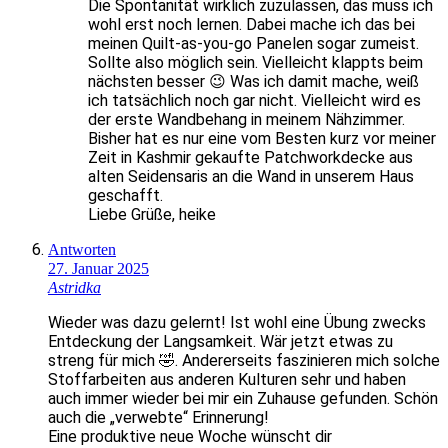
Die Spontanität wirklich zuzulassen, das muss ich
wohl erst noch lernen. Dabei mache ich das bei
meinen Quilt-as-you-go Panelen sogar zumeist.
Sollte also möglich sein. Vielleicht klappts beim
nächsten besser 😉 Was ich damit mache, weiß
ich tatsächlich noch gar nicht. Vielleicht wird es
der erste Wandbehang in meinem Nähzimmer.
Bisher hat es nur eine vom Besten kurz vor meiner
Zeit in Kashmir gekaufte Patchworkdecke aus
alten Seidensaris an die Wand in unserem Haus
geschafft.
Liebe Grüße, heike
Antworten
27. Januar 2025
Astridka
Wieder was dazu gelernt! Ist wohl eine Übung zwecks
Entdeckung der Langsamkeit. Wär jetzt etwas zu
streng für mich 🤣. Andererseits faszinieren mich solche
Stoffarbeiten aus anderen Kulturen sehr und haben
auch immer wieder bei mir ein Zuhause gefunden. Schön
auch die „verwebte“ Erinnerung!
Eine produktive neue Woche wünscht dir