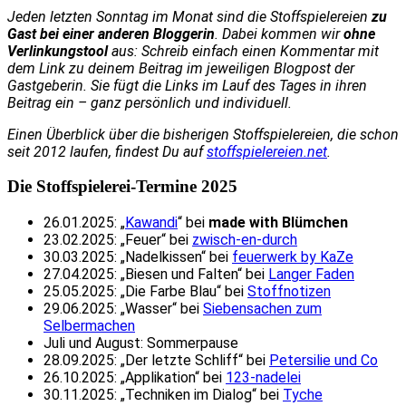
Jeden letzten Sonntag im Monat sind die Stoffspielereien
zu
Gast bei einer anderen Bloggerin
. Dabei kommen wir
ohne
Verlinkungstool
aus: Schreib einfach einen Kommentar mit
dem Link zu deinem Beitrag im jeweiligen Blogpost der
Gastgeberin. Sie fügt die Links im Lauf des Tages in ihren
Beitrag ein – ganz persönlich und individuell.
Einen Überblick über die bisherigen Stoffspielereien, die schon
seit 2012 laufen, findest Du auf
stoffspielereien.net
.
Die Stoffspielerei-Termine 2025
26.01.2025: „
Kawandi
“ bei
made with Blümchen
23.02.2025: „Feuer“ bei
zwisch-en-durch
30.03.2025: „Nadelkissen“ bei
feuerwerk by KaZe
27.04.2025: „Biesen und Falten“ bei
Langer Faden
25.05.2025: „Die Farbe Blau“ bei
Stoffnotizen
29.06.2025: „Wasser“ bei
Siebensachen zum
Selbermachen
Juli und August: Sommerpause
28.09.2025: „Der letzte Schliff“ bei
Petersilie und Co
26.10.2025: „Applikation“ bei
123-nadelei
30.11.2025: „Techniken im Dialog“ bei
Tyche