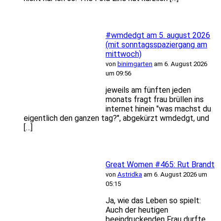
#wmdedgt am 5. august 2026
(mit sonntagsspaziergang am
mittwoch)
von
binimgarten
am 6. August 2026
um 09:56
jeweils am fünften jeden
monats fragt frau brüllen ins
internet hinein "was machst du
eigentlich den ganzen tag?", abgekürzt wmdedgt, und
[…]
Great Women #465: Rut Brandt
von
Astridka
am 6. August 2026 um
05:15
Ja, wie das Leben so spielt:
Auch der heutigen
beeindruckenden Frau durfte