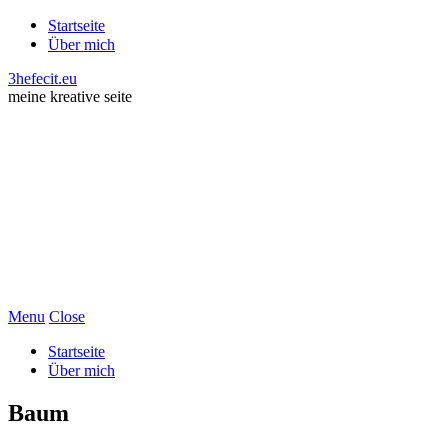
Startseite
Über mich
3hefecit.eu
meine kreative seite
Menu
Close
Startseite
Über mich
Baum