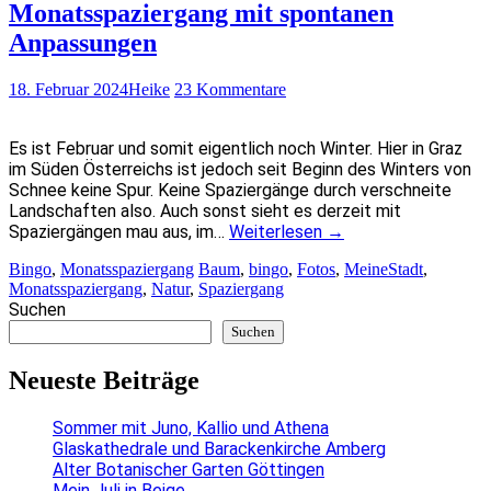
Monatsspaziergang mit spontanen
Anpassungen
18. Februar 2024
Heike
23 Kommentare
Es ist Februar und somit eigentlich noch Winter. Hier in Graz
im Süden Österreichs ist jedoch seit Beginn des Winters von
Schnee keine Spur. Keine Spaziergänge durch verschneite
Landschaften also. Auch sonst sieht es derzeit mit
Spaziergängen mau aus, im…
Weiterlesen
→
Bingo
,
Monatsspaziergang
Baum
,
bingo
,
Fotos
,
MeineStadt
,
Monatsspaziergang
,
Natur
,
Spaziergang
Suchen
Suchen
Neueste Beiträge
Sommer mit Juno, Kallio und Athena
Glaskathedrale und Barackenkirche Amberg
Alter Botanischer Garten Göttingen
Mein Juli in Beige