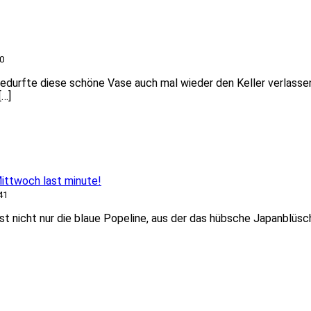
0
edurfte diese schöne Vase auch mal wieder den Keller verlassen
[…]
ttwoch last minute!
41
st nicht nur die blaue Popeline, aus der das hübsche Japanblüs