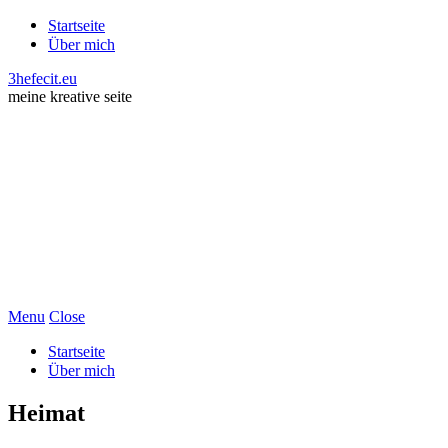
Startseite
Über mich
3hefecit.eu
meine kreative seite
Menu
Close
Startseite
Über mich
Heimat