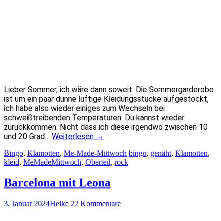
Lieber Sommer, ich wäre dann soweit. Die Sommergarderobe
ist um ein paar dünne luftige Kleidungsstücke aufgestockt,
ich habe also wieder einiges zum Wechseln bei
schweißtreibenden Temperaturen. Du kannst wieder
zurückkommen. Nicht dass ich diese irgendwo zwischen 10
und 20 Grad…
Weiterlesen
→
Bingo
,
Klamotten
,
Me-Made-Mittwoch
bingo
,
genäht
,
Klamotten
,
kleid
,
MeMadeMittwoch
,
Oberteil
,
rock
Barcelona mit Leona
3. Januar 2024
Heike
22 Kommentare