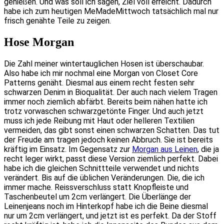
genießen. Und was soll ich sagen, Ziel voll erreicht. Dadurch
habe ich zum heutigen MeMadeMittwoch tatsächlich mal nur
frisch genähte Teile zu zeigen.
Hose Morgan
Die Zahl meiner wintertauglichen Hosen ist überschaubar.
Also habe ich mir nochmal eine Morgan von Closet Core
Patterns genäht. Diesmal aus einem recht festen sehr
schwarzen Denim in Bioqualität. Der auch nach vielem Tragen
immer noch ziemlich abfärbt. Bereits beim nähen hatte ich
trotz vorwaschen schwarzgetönte Finger. Und auch jetzt
muss ich jede Reibung mit Haut oder helleren Textilien
vermeiden, das gibt sonst einen schwarzen Schatten. Das tut
der Freude am tragen jedoch keinen Abbruch. Sie ist bereits
kräftig im Einsatz. Im Gegensatz zur
Morgan aus Leinen
, die ja
recht leger wirkt, passt diese Version ziemlich perfekt. Dabei
habe ich die gleichen Schnittteile verwendet und nichts
verändert. Bis auf die üblichen Veränderungen. Die, die ich
immer mache. Reissverschluss statt Knopfleiste und
Taschenbeutel um 2cm verlängert. Die Überlänge der
Leinenjeans noch im Hinterkopf habe ich die Beine diesmal
nur um 2cm verlängert, und jetzt ist es perfekt. Da der Stoff