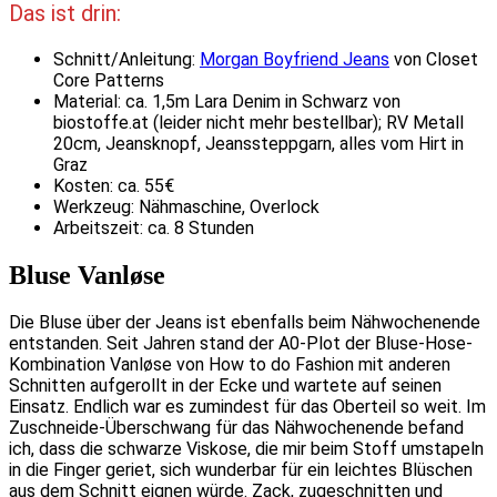
Das ist drin:
Schnitt/Anleitung:
Morgan Boyfriend Jeans
von Closet
Core Patterns
Material: ca. 1,5m Lara Denim in Schwarz von
biostoffe.at (leider nicht mehr bestellbar); RV Metall
20cm, Jeansknopf, Jeanssteppgarn, alles vom Hirt in
Graz
Kosten: ca. 55€
Werkzeug: Nähmaschine, Overlock
Arbeitszeit: ca. 8 Stunden
Bluse Vanløse
Die Bluse über der Jeans ist ebenfalls beim Nähwochenende
entstanden. Seit Jahren stand der A0-Plot der Bluse-Hose-
Kombination Vanløse von How to do Fashion mit anderen
Schnitten aufgerollt in der Ecke und wartete auf seinen
Einsatz. Endlich war es zumindest für das Oberteil so weit. Im
Zuschneide-Überschwang für das Nähwochenende befand
ich, dass die schwarze Viskose, die mir beim Stoff umstapeln
in die Finger geriet, sich wunderbar für ein leichtes Blüschen
aus dem Schnitt eignen würde. Zack, zugeschnitten und