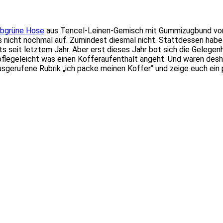
lbgrüne Hose
aus Tencel-Leinen-Gemisch mit Gummizugbund vor
das nicht nochmal auf. Zumindest diesmal nicht. Stattdessen hab
eits seit letztem Jahr. Aber erst dieses Jahr bot sich die Gelege
flegeleicht was einen Kofferaufenthalt angeht. Und waren deshal
erufene Rubrik „ich packe meinen Koffer“ und zeige euch ein pa