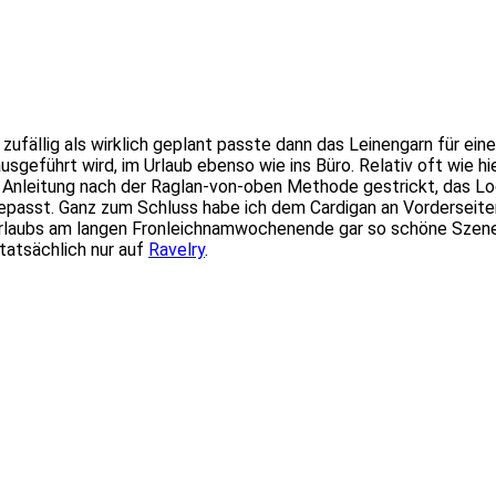
ufällig als wirklich geplant passte dann das Leinengarn für ei
sgeführt wird, im Urlaub ebenso wie ins Büro. Relativ oft wie 
e Anleitung nach der Raglan-von-oben Methode gestrickt, das 
gepasst. Ganz zum Schluss habe ich dem Cardigan an Vorderseit
urlaubs am langen Fronleichnamwochenende gar so schöne Szeneri
tatsächlich nur auf
Ravelry
.